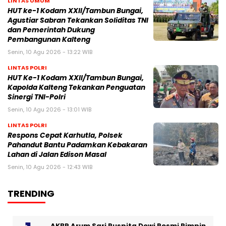
LINTAS UMUM
HUT ke-1 Kodam XXII/Tambun Bungai,
Agustiar Sabran Tekankan Soliditas TNI
dan Pemerintah Dukung
Pembangunan Kalteng
Senin, 10 Agu 2026 - 13:22 WIB
LINTAS POLRI
HUT Ke-1 Kodam XXII/Tambun Bungai,
Kapolda Kalteng Tekankan Penguatan
Sinergi TNI-Polri
Senin, 10 Agu 2026 - 13:01 WIB
LINTAS POLRI
Respons Cepat Karhutla, Polsek
Pahandut Bantu Padamkan Kebakaran
Lahan di Jalan Edison Masal
Senin, 10 Agu 2026 - 12:43 WIB
TRENDING
AKBP Arum Sari Puspita Dewi Resmi Pimpin