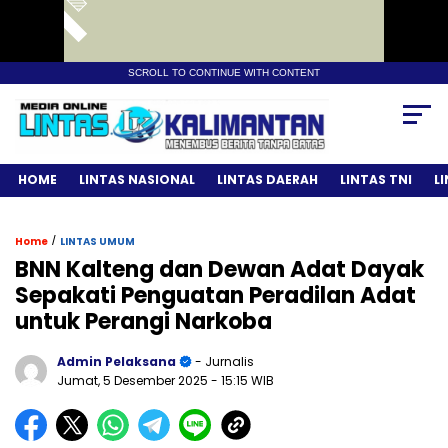
SCROLL TO CONTINUE WITH CONTENT
HOME
LINTAS NASIONAL
LINTAS DAERAH
LINTAS TNI
L
/
Home
LINTAS UMUM
BNN Kalteng dan Dewan Adat Dayak
Sepakati Penguatan Peradilan Adat
untuk Perangi Narkoba
Admin Pelaksana
- Jurnalis
Jumat, 5 Desember 2025
- 15:15 WIB