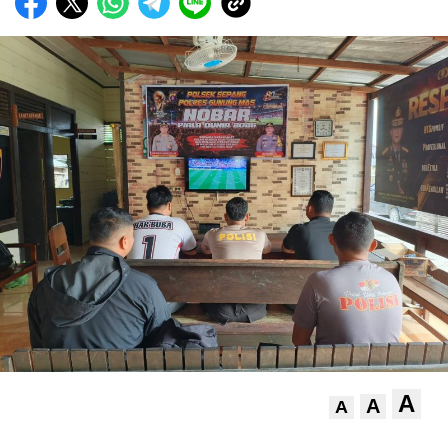
A
A
A