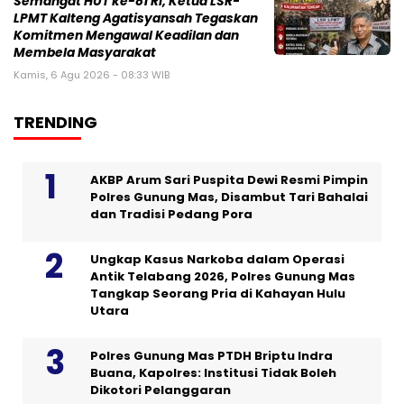
Semangat HUT ke-81 RI, Ketua LSR-
LPMT Kalteng Agatisyansah Tegaskan
Komitmen Mengawal Keadilan dan
Membela Masyarakat
Kamis, 6 Agu 2026 - 08:33 WIB
TRENDING
AKBP Arum Sari Puspita Dewi Resmi Pimpin
Polres Gunung Mas, Disambut Tari Bahalai
dan Tradisi Pedang Pora
Ungkap Kasus Narkoba dalam Operasi
Antik Telabang 2026, Polres Gunung Mas
Tangkap Seorang Pria di Kahayan Hulu
Utara
Polres Gunung Mas PTDH Briptu Indra
Buana, Kapolres: Institusi Tidak Boleh
Dikotori Pelanggaran