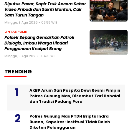
Diputus Pacar, Sopir Truk Ancam Sebar
Video Pribadi dan Sakiti Mantan, Cak
Sam Turun Tangan
Minggu, 9 Agu 2026 - 08:58 WIB
LINTAS POLRI
Polsek Sepang Gencarkan Patroli
Dialogis, Imbau Warga Hindari
Penggunaan Knalpot Brong
Minggu, 9 Agu 2026 - 04:31 WIB
TRENDING
AKBP Arum Sari Puspita Dewi Resmi Pimpin
Polres Gunung Mas, Disambut Tari Bahalai
dan Tradisi Pedang Pora
Polres Gunung Mas PTDH Briptu Indra
Buana, Kapolres: Institusi Tidak Boleh
Dikotori Pelanggaran