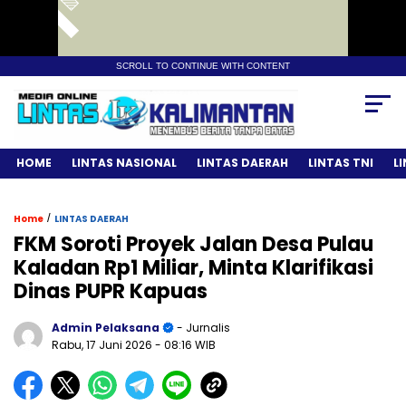
SCROLL TO CONTINUE WITH CONTENT
HOME
LINTAS NASIONAL
LINTAS DAERAH
LINTAS TNI
L
/
Home
LINTAS DAERAH
FKM Soroti Proyek Jalan Desa Pulau
Kaladan Rp1 Miliar, Minta Klarifikasi
Dinas PUPR Kapuas
Admin Pelaksana
- Jurnalis
Rabu, 17 Juni 2026
- 08:16 WIB