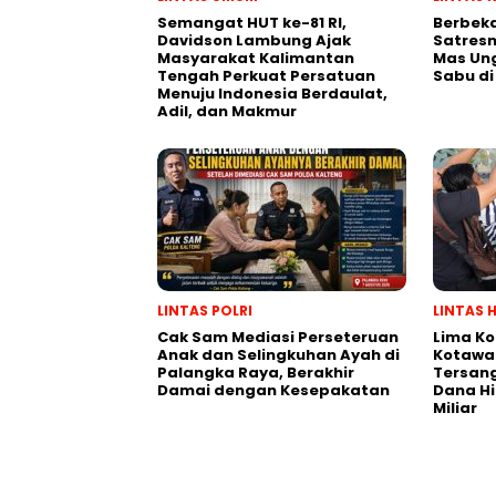
Semangat HUT ke-81 RI,
Berbeka
Davidson Lambung Ajak
Satresn
Masyarakat Kalimantan
Mas Ung
Tengah Perkuat Persatuan
Sabu di
Menuju Indonesia Berdaulat,
Adil, dan Makmur
LINTAS POLRI
LINTAS 
Cak Sam Mediasi Perseteruan
Lima Ko
Anak dan Selingkuhan Ayah di
Kotawar
Palangka Raya, Berakhir
Tersan
Damai dengan Kesepakatan
Dana Hi
Miliar