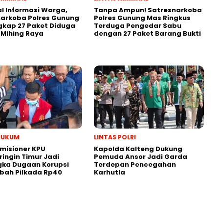
l Informasi Warga,
Tanpa Ampun! Satresnarkoba
arkoba Polres Gunung
Polres Gunung Mas Ringkus
kap 27 Paket Diduga
Terduga Pengedar Sabu
 Mihing Raya
dengan 27 Paket Barang Bukti
HUKUM
LINTAS POLRI
misioner KPU
Kapolda Kalteng Dukung
ingin Timur Jadi
Pemuda Ansor Jadi Garda
gka Dugaan Korupsi
Terdepan Pencegahan
bah Pilkada Rp40
Karhutla