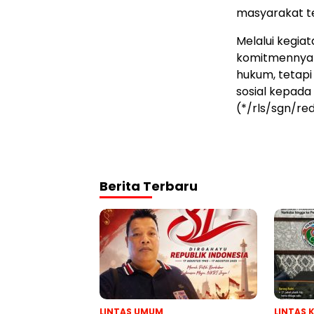
masyarakat t
Melalui kegia
komitmennya 
hukum, tetap
sosial kepada
(*/rls/sgn/re
Berita Terbaru
LINTAS UMUM
LINTAS 