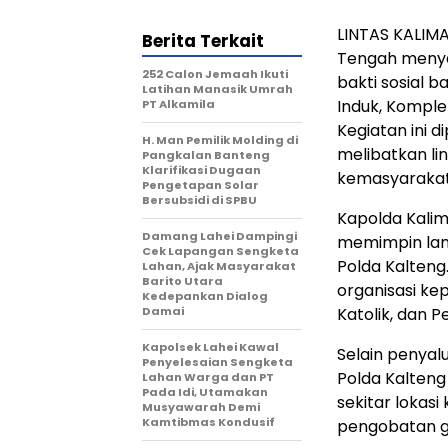
LINTAS KALIMA
Berita Terkait
Tengah menyal
252 Calon Jemaah Ikuti
bakti sosial 
Latihan Manasik Umrah
Induk, Komplek
PT Alkamila
Kegiatan ini 
H. Man Pemilik Molding di
melibatkan li
Pangkalan Banteng
Klarifikasi Dugaan
kemasyarakat
Pengetapan Solar
Bersubsidi di SPBU
Kapolda Kalim
Damang Lahei Dampingi
memimpin lan
Cek Lapangan Sengketa
Polda Kalteng
Lahan, Ajak Masyarakat
Barito Utara
organisasi k
Kedepankan Dialog
Damai
Katolik, dan 
Kapolsek Lahei Kawal
Selain penyal
Penyelesaian Sengketa
Polda Kalteng
Lahan Warga dan PT
Pada Idi, Utamakan
sekitar lokas
Musyawarah Demi
Kamtibmas Kondusif
pengobatan g