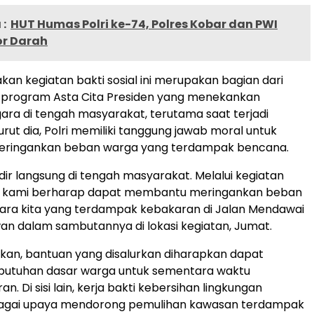
:
HUT Humas Polri ke-74, Polres Kobar dan PWI
or Darah
an kegiatan bakti sosial ini merupakan bagian dari
 program Asta Cita Presiden yang menekankan
ara di tengah masyarakat, terutama saat terjadi
rut dia, Polri memiliki tanggung jawab moral untuk
ringankan beban warga yang terdampak bencana.
adir langsung di tengah masyarakat. Melalui kegiatan
ini, kami berharap dapat membantu meringankan beban
ara kita yang terdampak kebakaran di Jalan Mendawai
Iwan dalam sambutannya di lokasi kegiatan, Jumat.
an, bantuan yang disalurkan diharapkan dapat
utuhan dasar warga untuk sementara waktu
. Di sisi lain, kerja bakti kebersihan lingkungan
bagai upaya mendorong pemulihan kawasan terdampak