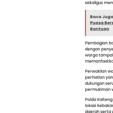
sekaligus men
Baca Juga 
Puasa Ber
Bantuan
Pembagian ban
dengan penye
warga tampak
memanfaatkan 
Perwakilan w
perhatian yan
dukungan seru
permukiman w
Polda Kalten
lokasi kebak
daerah serta