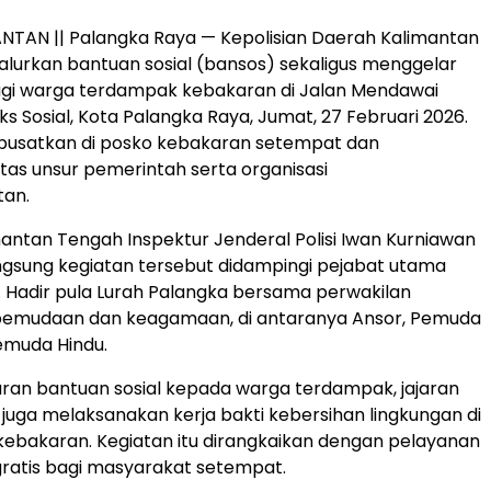
NTAN || Palangka Raya — Kepolisian Daerah Kalimantan
urkan bantuan sosial (bansos) sekaligus menggelar
bagi warga terdampak kebakaran di Jalan Mendawai
s Sosial, Kota Palangka Raya, Jumat, 27 Februari 2026.
dipusatkan di posko kebakaran setempat dan
ntas unsur pemerintah serta organisasi
an.
antan Tengah Inspektur Jenderal Polisi Iwan Kurniawan
gsung kegiatan tersebut didampingi pejabat utama
. Hadir pula Lurah Palangka bersama perwakilan
epemudaan dan keagamaan, di antaranya Ansor, Pemuda
Pemuda Hindu.
uran bantuan sosial kepada warga terdampak, jajaran
 juga melaksanakan kerja bakti kebersihan lingkungan di
i kebakaran. Kegiatan itu dirangkaikan dengan pelayanan
ratis bagi masyarakat setempat.