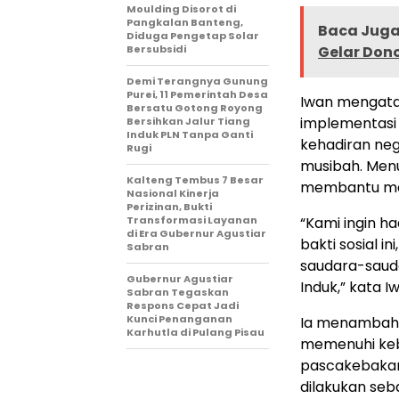
Moulding Disorot di
Pangkalan Banteng,
Baca Juga 
Diduga Pengetap Solar
Bersubsidi
Gelar Don
Demi Terangnya Gunung
Purei, 11 Pemerintah Desa
Iwan mengatak
Bersatu Gotong Royong
implementasi
Bersihkan Jalur Tiang
Induk PLN Tanpa Ganti
kehadiran neg
Rugi
musibah. Menu
Kalteng Tembus 7 Besar
membantu me
Nasional Kinerja
Perizinan, Bukti
Transformasi Layanan
“Kami ingin h
di Era Gubernur Agustiar
bakti sosial 
Sabran
saudara-saud
Gubernur Agustiar
Induk,” kata 
Sabran Tegaskan
Respons Cepat Jadi
Kunci Penanganan
Ia menambahk
Karhutla di Pulang Pisau
memenuhi keb
pascakebakaran
dilakukan se