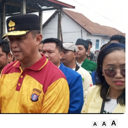
A
A
A