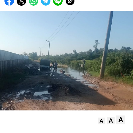
A
A
A