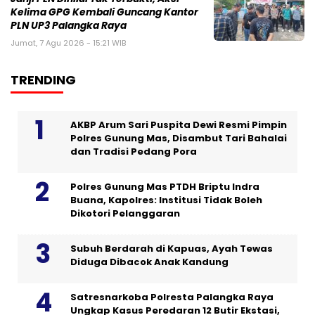
Kelima GPG Kembali Guncang Kantor
PLN UP3 Palangka Raya
Jumat, 7 Agu 2026 - 15:21 WIB
TRENDING
AKBP Arum Sari Puspita Dewi Resmi Pimpin
Polres Gunung Mas, Disambut Tari Bahalai
dan Tradisi Pedang Pora
Polres Gunung Mas PTDH Briptu Indra
Buana, Kapolres: Institusi Tidak Boleh
Dikotori Pelanggaran
Subuh Berdarah di Kapuas, Ayah Tewas
Diduga Dibacok Anak Kandung
Satresnarkoba Polresta Palangka Raya
Ungkap Kasus Peredaran 12 Butir Ekstasi,