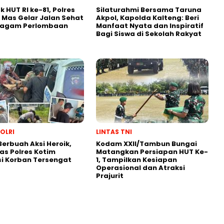
 HUT RI ke-81, Polres
Silaturahmi Bersama Taruna
Mas Gelar Jalan Sehat
Akpol, Kapolda Kalteng: Beri
ragam Perlombaan
Manfaat Nyata dan Inspiratif
Bagi Siswa di Sekolah Rakyat
POLRI
LINTAS TNI
 Berbuah Aksi Heroik,
Kodam XXII/Tambun Bungai
as Polres Kotim
Matangkan Persiapan HUT Ke-
i Korban Tersengat
1, Tampilkan Kesiapan
Operasional dan Atraksi
Prajurit