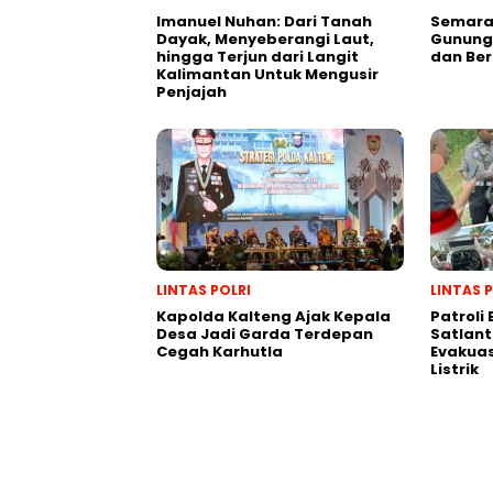
Imanuel Nuhan: Dari Tanah
Semarak
Dayak, Menyeberangi Laut,
Gunung 
hingga Terjun dari Langit
dan Be
Kalimantan Untuk Mengusir
Penjajah
LINTAS POLRI
LINTAS 
Kapolda Kalteng Ajak Kepala
Patroli
Desa Jadi Garda Terdepan
Satlant
Cegah Karhutla
Evakuas
Listrik