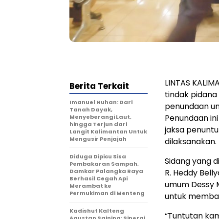
LINTAS KALIM
Berita Terkait
tindak pidan
Imanuel Nuhan: Dari
penundaan unt
Tanah Dayak,
Penundaan ini
Menyeberangi Laut,
hingga Terjun dari
jaksa penuntu
Langit Kalimantan Untuk
Mengusir Penjajah
dilaksanakan.
Diduga Dipicu Sisa
Sidang yang d
Pembakaran Sampah,
Damkar Palangka Raya
R. Heddy Bell
Berhasil Cegah Api
umum Dessy M
Merambat ke
Permukiman di Menteng
untuk membac
Kadishut Kalteng
“Tuntutan kam
Agustan Saining: Sinergi