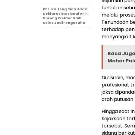
Sejumlah pen
tuntutan seha
KBLI Kalteng Siap Hadiri
Deklarasi Nasional APPI,
melalui prose
Dorong Welder Naik
Penundaan ber
Kelas Jadi Pengusaha
terhadap pen
menyangkut k
Baca Juga 
Mahar Pala
Di sisi lain,
profesional, 
jaksa dipanda
arah putusan 
Hingga saat i
kejaksaan ter
tersebut. Sem
sidang berik