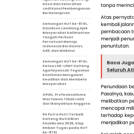
Desa dan Kelurahan
tanpa merinci
Jadi Kunci Pembangunan
Berkelanjutan
Atas pernyat
kembali jala
Semangat HUT ke-81 RI,
Davidson Lambung Ajak
pembacaan tun
Masyarakat Kalimantan
Tengah Perkuat
menjadi penu
Persatuan Menuju
penuntutan.
Indonesia Berdaulat,
Adil, dan Makmur
Semangat HUT ke-81 RI,
Baca Juga 
Ketua LSR-LPMT Kalteng
Seluruh At
Agatisyansah Tegaskan
Komitmen Mengawal
Keadilan dan Membela
Masyarakat
Penundaan ber
Pasalnya, kas
OPINI, Profesionalisme
Wartawan Tidak Lahir
melibatkan p
dari Banyaknya Anggota
mencapai mili
54 Putra Putri Terbaik
terhadap kep
Kalteng Ikuti Diklat
menjadikan pe
Paskibraka 2026, Siap
Emban Tugas pada HUT
ke-81 RI