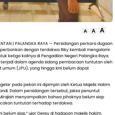
A
A
A
ANTAN | PALANGKA RAYA — Persidangan perkara dugaan
a perbankan dengan terdakwa Riky kembali mengalami
uk ketiga kalinya di Pengadilan Negeri Palangka Raya.
 terjadi dalam agenda sidang pembacaan tuntutan oleh
t umum (JPU), yang hingga kini belum dapat
igelar pada pekan ini dipimpin oleh Ketua Majelis Hakim
yandi. Dalam persidangan tersebut, jaksa penuntut
irajiah menyampaikan bahwa pihaknya belum siap
akan tuntutan terhadap terdakwa.
i belum siap,” ujar Dessy di hadapan majelis hakim,