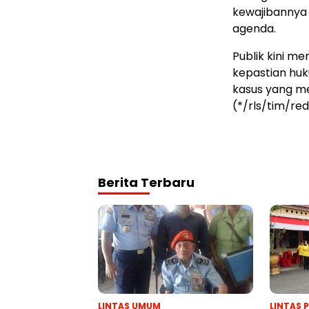
kewajibannya 
agenda.
Publik kini m
kepastian hu
kasus yang me
(*/rls/tim/re
Berita Terbaru
LINTAS UMUM
LINTAS 