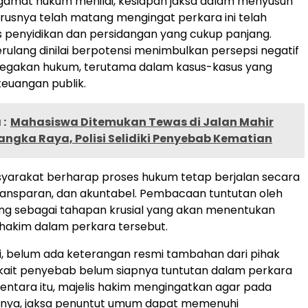
gamat hukum menilai, kesiapan jaksa dalam menyusun
rusnya telah matang mengingat perkara ini telah
s penyidikan dan persidangan yang cukup panjang.
ulang dinilai berpotensi menimbulkan persepsi negatif
egakan hukum, terutama dalam kasus-kasus yang
euangan publik.
:
Mahasiswa Ditemukan Tewas di Jalan Mahir
ngka Raya, Polisi Selidiki Penyebab Kematian
 masyarakat berharap proses hukum tetap berjalan secara
transparan, dan akuntabel. Pembacaan tuntutan oleh
ng sebagai tahapan krusial yang akan menentukan
hakim dalam perkara tersebut.
ni, belum ada keterangan resmi tambahan dari pihak
kait penyebab belum siapnya tuntutan dalam perkara
entara itu, majelis hakim mengingatkan agar pada
utnya, jaksa penuntut umum dapat memenuhi