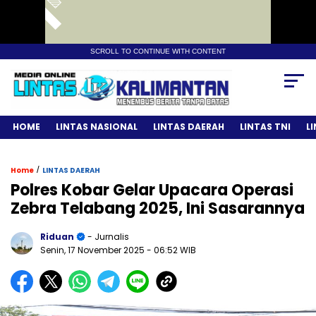
SCROLL TO CONTINUE WITH CONTENT
HOME
LINTAS NASIONAL
LINTAS DAERAH
LINTAS TNI
L
/
Home
LINTAS DAERAH
Polres Kobar Gelar Upacara Operasi
Zebra Telabang 2025, Ini Sasarannya
Riduan
- Jurnalis
Senin, 17 November 2025
- 06:52 WIB