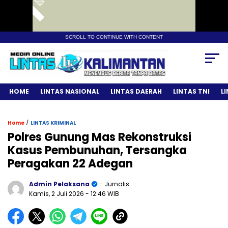
SCROLL TO CONTINUE WITH CONTENT
HOME
LINTAS NASIONAL
LINTAS DAERAH
LINTAS TNI
L
/
Home
LINTAS KRIMINAL
Polres Gunung Mas Rekonstruksi
Kasus Pembunuhan, Tersangka
Peragakan 22 Adegan
Admin Pelaksana
- Jurnalis
Kamis, 2 Juli 2026
- 12:46 WIB