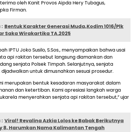
terima oleh Kanit Provos Aipda Hery Tubagus,
ipka Firman.
:
Bentuk Karakter Generasi Muda,Kodim 1016/Plk
ar Saka Wirakartika TA.2025
ah IPTU Joko Susilo, S.Sos., menyampaikan bahwa usai
jata api rakitan tersebut langsung diamankan dan
udang senjata Polsek Timpah. Selanjutnya, senjata
 dijadwalkan untuk dimusnahkan sesuai prosedur.
ini merupakan bentuk kesadaran masyarakat dalam
anan dan ketertiban. Kami apresiasi langkah warga
ukarela menyerahkan senjata api rakitan tersebut,” ujar
:
Viral! Revalina Azkia Lolos ke Babak Berikutnya
y 8, Harumkan Nama Kalimantan Tengah