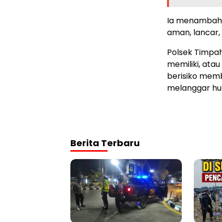
Ia menambahk
aman, lancar, 
Polsek Timpa
memiliki, ata
berisiko memb
melanggar hu
Berita Terbaru