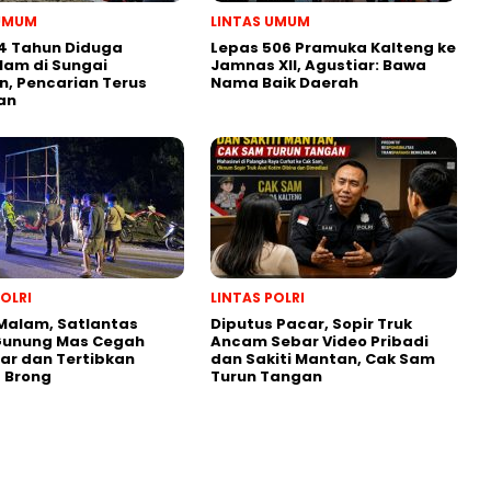
 UMUM
LINTAS UMUM
4 Tahun Diduga
Lepas 506 Pramuka Kalteng ke
lam di Sungai
Jamnas XII, Agustiar: Bawa
, Pencarian Terus
Nama Baik Daerah
an
POLRI
LINTAS POLRI
 Malam, Satlantas
Diputus Pacar, Sopir Truk
 Gunung Mas Cegah
Ancam Sebar Video Pribadi
iar dan Tertibkan
dan Sakiti Mantan, Cak Sam
 Brong
Turun Tangan