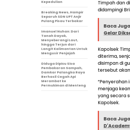
Kepedulian
Timpah dan di
didampingi Br
Breaking News, Hampir
Separuh SDN UPT Anjir
Pulang Pisau Terbakar
Baca Juga 
Imanuel Nuhan: Dari
Gelar Diks
Tanah Dayak,
Menyeberangi Laut,
hingga Terjun dari
Kapolsek Timp
Langit Kalimantan Untuk
Mengusir Penjajah
diterima, sen
disimpan di g
Diduga Dipicu Sisa
Pembakaran Sampah,
tersebut akan
Damkar Palangka Raya
Berhasil Cegah Api
“Penyerahan 
Merambat ke
Permukiman di Menteng
menjaga keam
yang secara s
Kapolsek.
Baca Juga 
D'Academ