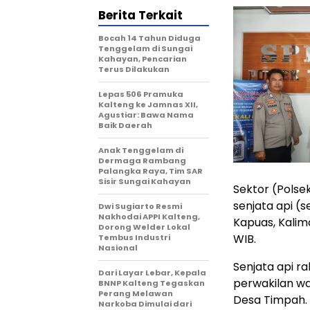
Berita Terkait
Bocah 14 Tahun Diduga
Tenggelam di Sungai
Kahayan, Pencarian
Terus Dilakukan
Lepas 506 Pramuka
Kalteng ke Jamnas XII,
Agustiar: Bawa Nama
Baik Daerah
Anak Tenggelam di
Dermaga Rambang
Palangka Raya, Tim SAR
Sisir Sungai Kahayan
Sektor (Pols
senjata api (
Dwi Sugiarto Resmi
Nakhodai APPI Kalteng,
Kapuas, Kalim
Dorong Welder Lokal
WIB.
Tembus Industri
Nasional
Senjata api r
Dari Layar Lebar, Kepala
perwakilan w
BNNP Kalteng Tegaskan
Perang Melawan
Desa Timpah. 
Narkoba Dimulai dari