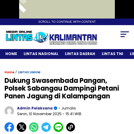
SCROLL TO CONTINUE WITH CONTENT
HOME
LINTAS NASIONAL
LINTAS DAERAH
LINTAS TNI
L
/
Home
LINTAS UMUM
Dukung Swasembada Pangan,
Polsek Sabangau Dampingi Petani
Panen Jagung di Kalampangan
Admin Pelaksana
- Jurnalis
Senin, 10 November 2025
- 15:41 WIB