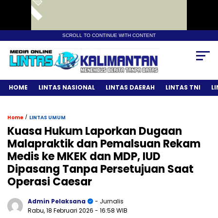
SCROLL TO CONTINUE WITH CONTENT
HOME
LINTAS NASIONAL
LINTAS DAERAH
LINTAS TNI
L
/
Home
LINTAS UMUM
Kuasa Hukum Laporkan Dugaan
Malapraktik dan Pemalsuan Rekam
Medis ke MKEK dan MDP, IUD
Dipasang Tanpa Persetujuan Saat
Operasi Caesar
Admin Pelaksana
- Jurnalis
Rabu, 18 Februari 2026
- 16:58 WIB