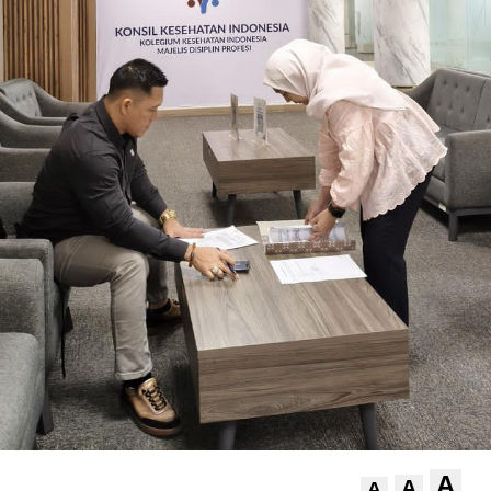
A
A
A