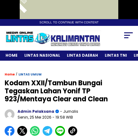
SCROLL TO CONTINUE WITH CONTENT
HOME
LINTAS NASIONAL
LINTAS DAERAH
LINTAS TNI
L
/
Home
LINTAS UMUM
Kodam XXII/Tambun Bungai
Tegaskan Lahan Yonif TP
923/Mentaya Clear and Clean
Admin Pelaksana
- Jurnalis
Senin, 25 Mei 2026
- 19:58 WIB