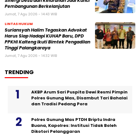
Sinergi Desa dan Kelurahan Jadi Kunci
Pembangunan Berkelanjutan
Jumat, 7 Agu 2026 - 14:43 WIB
LINTAS HUKUM
Suriansyah Halim Tegaskan Advokat
Harus Siap Hadapi KUHAP Baru, DPD
PPKHI Kalteng Ikuti Bimtek Pengadilan
Tinggi Palangkaraya
Jumat, 7 Agu 2026 - 14:32 WIB
TRENDING
AKBP Arum Sari Puspita Dewi Resmi Pimpin
Polres Gunung Mas, Disambut Tari Bahalai
dan Tradisi Pedang Pora
Polres Gunung Mas PTDH Briptu Indra
Buana, Kapolres: Institusi Tidak Boleh
Dikotori Pelanggaran