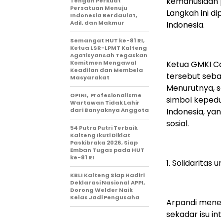
kemanusiaan 
Tengah Perkuat
Persatuan Menuju
Langkah ini di
Indonesia Berdaulat,
Adil, dan Makmur
Indonesia.
Semangat HUT ke-81 RI,
Ketua LSR-LPMT Kalteng
Agatisyansah Tegaskan
Komitmen Mengawal
Ketua GMKI C
Keadilan dan Membela
tersebut seba
Masyarakat
Menurutnya, s
OPINI, Profesionalisme
simbol kepedu
Wartawan Tidak Lahir
dari Banyaknya Anggota
Indonesia, yan
sosial.
54 Putra Putri Terbaik
Kalteng Ikuti Diklat
Paskibraka 2026, Siap
Emban Tugas pada HUT
ke-81 RI
1. Solidaritas
KBLI Kalteng Siap Hadiri
Deklarasi Nasional APPI,
Dorong Welder Naik
Kelas Jadi Pengusaha
Arpandi mene
sekadar isu i