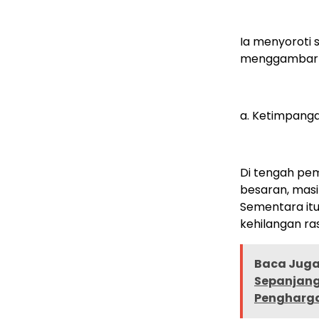
Ia menyoroti 
menggambarkan
a. Ketimpanga
Di tengah pe
besaran, masi
Sementara itu,
kehilangan ra
Baca Juga 
Sepanjang
Pengharga