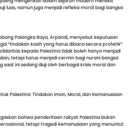
paling mengerikan dalam sejarah modern mereka.
puji luas, namun juga menjadi refleksi moral bagi bangsa
abang Palangka Raya, Arpandi, menyebut keputusan
gai “tindakan kasih yang harus dibaca secara profetik”.
olidaritas kepada Palestina tidak boleh hanya menjadi
lian, tetapi harus menjadi cermin bagi nurani bangsa
g saat ini sedang diuji oleh berbagai krisis moral dan
 untuk Palestina: Tindakan Iman, Moral, dan Kemanusiaan
gaskan bahwa penderitaan rakyat Palestina bukan
nternasional, tetapi tragedi kemanusiaan yang menuntut