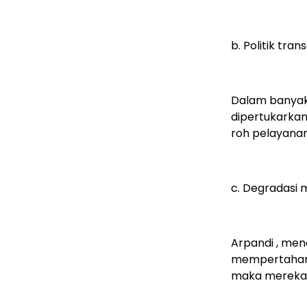
b. Politik tra
Dalam banyak 
dipertukarkan 
roh pelayanan
c. Degradasi 
Arpandi , men
mempertahank
maka mereka s