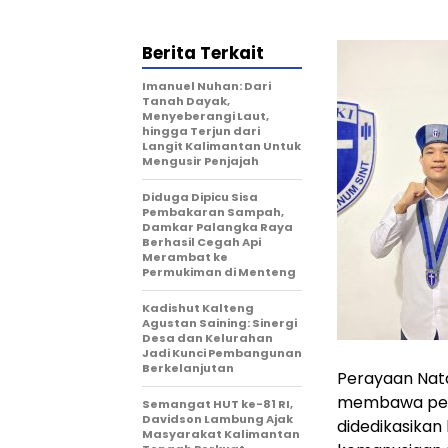
Berita Terkait
Imanuel Nuhan: Dari
Tanah Dayak,
Menyeberangi Laut,
hingga Terjun dari
Langit Kalimantan Untuk
Mengusir Penjajah
Diduga Dipicu Sisa
Pembakaran Sampah,
Damkar Palangka Raya
Berhasil Cegah Api
Merambat ke
Permukiman di Menteng
Kadishut Kalteng
Agustan Saining: Sinergi
Desa dan Kelurahan
Jadi Kunci Pembangunan
Berkelanjutan
Perayaan Nata
membawa pesa
Semangat HUT ke-81 RI,
Davidson Lambung Ajak
didedikasikan
Masyarakat Kalimantan