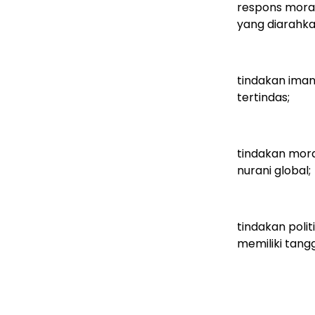
respons mora
yang diarahka
tindakan iman
tertindas;
tindakan mora
nurani global;
tindakan poli
memiliki tang