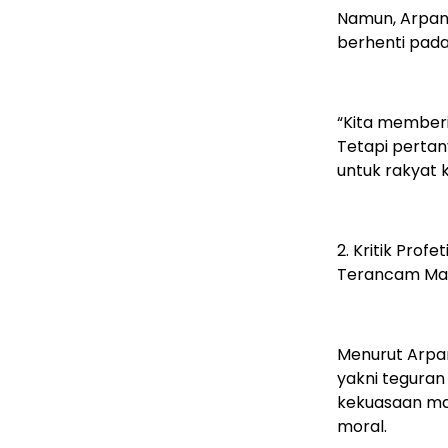
Namun, Arpan
berhenti pada
“Kita memberi 
Tetapi pertan
untuk rakyat k
2. Kritik Prof
Terancam Mat
Menurut Arpan
yakni teguran
kekuasaan mau
moral.