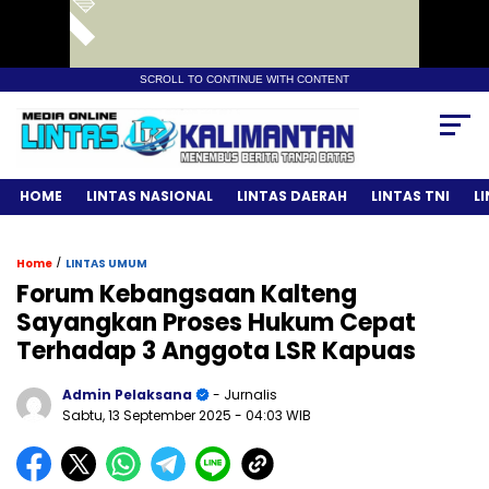
SCROLL TO CONTINUE WITH CONTENT
HOME
LINTAS NASIONAL
LINTAS DAERAH
LINTAS TNI
L
/
Home
LINTAS UMUM
Forum Kebangsaan Kalteng
Sayangkan Proses Hukum Cepat
Terhadap 3 Anggota LSR Kapuas
Admin Pelaksana
- Jurnalis
Sabtu, 13 September 2025
- 04:03 WIB