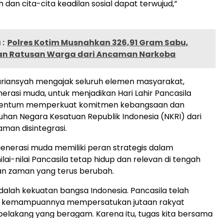
dan cita-cita keadilan sosial dapat terwujud,”
:
Polres Kotim Musnahkan 326,91 Gram Sabu,
n Ratusan Warga dari Ancaman Narkoba
 Suriansyah mengajak seluruh elemen masyarakat,
erasi muda, untuk menjadikan Hari Lahir Pancasila
entum memperkuat komitmen kebangsaan dan
han Negara Kesatuan Republik Indonesia (NKRI) dari
man disintegrasi.
enerasi muda memiliki peran strategis dalam
ai-nilai Pancasila tetap hidup dan relevan di tengah
 zaman yang terus berubah.
alah kekuatan bangsa Indonesia. Pancasila telah
 kemampuannya mempersatukan jutaan rakyat
belakang yang beragam. Karena itu, tugas kita bersama