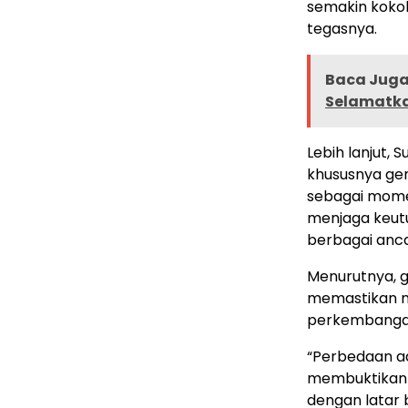
semakin kokoh 
tegasnya.
Baca Juga 
Selamatka
Lebih lanjut,
khususnya gen
sebagai mom
menjaga keutu
berbagai anca
Menurutnya, g
memastikan nil
perkembangan
“Perbedaan ad
membuktikan
dengan latar 