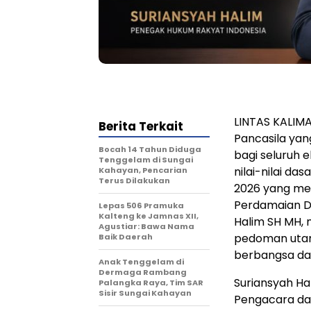
LINTAS KALIM
Berita Terkait
Pancasila yang
Bocah 14 Tahun Diduga
bagi seluruh
Tenggelam di Sungai
nilai-nilai da
Kahayan, Pencarian
Terus Dilakukan
2026 yang me
Perdamaian Du
Lepas 506 Pramuka
Kalteng ke Jamnas XII,
Halim SH MH,
Agustiar: Bawa Nama
pedoman utam
Baik Daerah
berbangsa da
Anak Tenggelam di
Dermaga Rambang
Suriansyah Ha
Palangka Raya, Tim SAR
Sisir Sungai Kahayan
Pengacara da