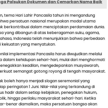
iduga Palsukan Dokumen dan Cemarkan Nama Baik
, tema Hari Lahir Pancasila tahun ini mengandung
ahwa persatuan nasional merupakan modal utama
uk berkontribusi dalam menciptakan perdamaian dunia.
sa yang dibangun di atas keberagaman suku, agama,
bahasa, Indonesia telah menunjukkan bahwa perbedaan
i kekuatan yang menyatukan.
nilai implementasi Pancasila harus diwujudkan melalui
a dalam kehidupan sehari-hari, mulai dari menghormati
enegakkan keadilan, mengedepankan musyawarah,
rkuat semangat gotong royong di tengah masyarakat.
dak boleh hanya menjadi slogan seremonial yang
ap peringatan 1 Juni. Nilai-nilai yang terkandung di
s hadir dalam setiap kebijakan, penegakan hukum,
lik, hingga perilaku masyarakat sehari-hari. Ketika
nar-benar diamalkan, maka persatuan bangsa akan