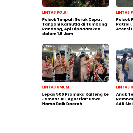
LINTAS POLRI
LINTAS 
Polsek Timpah Gerak Cepat
Polsek
Tangani Karhutla di Tumbang
Patroli,
Randang, Api Dipadamkan
Atensi
dalam 1,5 Jam
LINTAS UMUM
LINTAS
Lepas 506 Pramuka Kalteng ke
Anak T
Jamnas XII, Agustiar: Bawa
Ramban
Nama Baik Daerah
SAR Sis