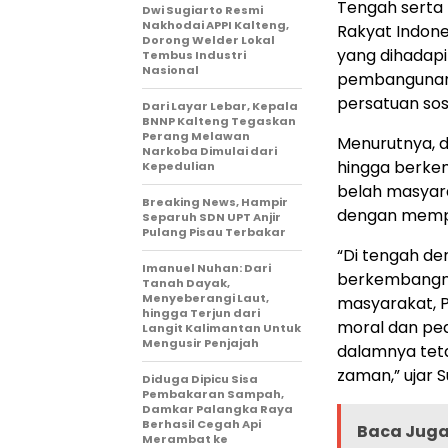
Tengah serta
Dwi Sugiarto Resmi
Nakhodai APPI Kalteng,
Rakyat Indone
Dorong Welder Lokal
yang dihadapi
Tembus Industri
Nasional
pembangunan f
persatuan sosi
Dari Layar Lebar, Kepala
BNNP Kalteng Tegaskan
Perang Melawan
Menurutnya, de
Narkoba Dimulai dari
hingga berk
Kepedulian
belah masyara
Breaking News, Hampir
dengan memper
Separuh SDN UPT Anjir
Pulang Pisau Terbakar
“Di tengah der
Imanuel Nuhan: Dari
berkembangn
Tanah Dayak,
Menyeberangi Laut,
masyarakat, 
hingga Terjun dari
moral dan ped
Langit Kalimantan Untuk
Mengusir Penjajah
dalamnya tet
zaman,” ujar S
Diduga Dipicu Sisa
Pembakaran Sampah,
Damkar Palangka Raya
Berhasil Cegah Api
Baca Juga 
Merambat ke