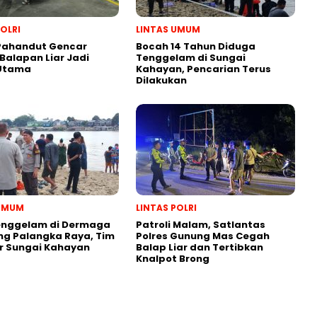
POLRI
LINTAS UMUM
 Pahandut Gencar
Bocah 14 Tahun Diduga
 Balapan Liar Jadi
Tenggelam di Sungai
 Utama
Kahayan, Pencarian Terus
Dilakukan
 UMUM
LINTAS POLRI
enggelam di Dermaga
Patroli Malam, Satlantas
g Palangka Raya, Tim
Polres Gunung Mas Cegah
ir Sungai Kahayan
Balap Liar dan Tertibkan
Knalpot Brong