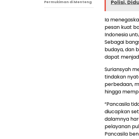
Polisi, D
Permukiman di Menteng
Ia menegaskan
pesan kuat b
Indonesia unt
Sebagai bang
budaya, dan 
dapat menjad
Suriansyah me
tindakan nyat
perbedaan, m
hingga mempe
“Pancasila ti
diucapkan seti
dalamnya haru
pelayanan pub
Pancasila be