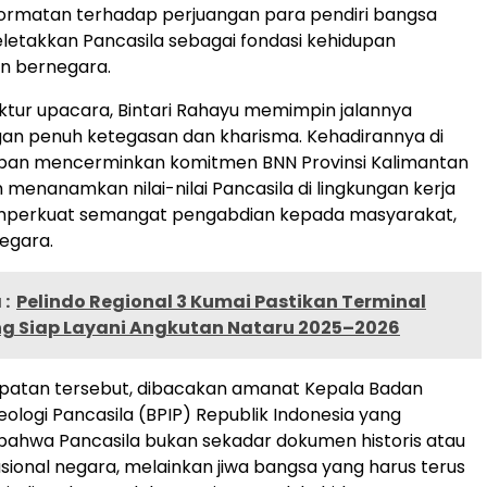
ormatan terhadap perjuangan para pendiri bangsa
letakkan Pancasila sebagai fondasi kehidupan
n bernegara.
ktur upacara, Bintari Rahayu memimpin jalannya
an penuh ketegasan dan kharisma. Kehadirannya di
epan mencerminkan komitmen BNN Provinsi Kalimantan
menanamkan nilai-nilai Pancasila di lingkungan kerja
mperkuat semangat pengabdian kepada masyarakat,
egara.
:
Pelindo Regional 3 Kumai Pastikan Terminal
 Siap Layani Angkutan Nataru 2025–2026
atan tersebut, dibacakan amanat Kepala Badan
ologi Pancasila (BPIP) Republik Indonesia yang
ahwa Pancasila bukan sekadar dokumen historis atau
usional negara, melainkan jiwa bangsa yang harus terus