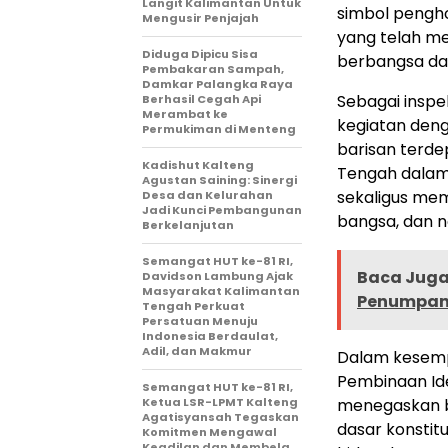
Langit Kalimantan Untuk
simbol pengh
Mengusir Penjajah
yang telah me
Diduga Dipicu Sisa
berbangsa da
Pembakaran Sampah,
Damkar Palangka Raya
Sebagai inspe
Berhasil Cegah Api
Merambat ke
kegiatan deng
Permukiman di Menteng
barisan terd
Kadishut Kalteng
Tengah dalam 
Agustan Saining: Sinergi
sekaligus me
Desa dan Kelurahan
Jadi Kunci Pembangunan
bangsa, dan n
Berkelanjutan
Semangat HUT ke-81 RI,
Baca Juga 
Davidson Lambung Ajak
Masyarakat Kalimantan
Penumpang
Tengah Perkuat
Persatuan Menuju
Indonesia Berdaulat,
Adil, dan Makmur
Dalam kesemp
Pembinaan Ide
Semangat HUT ke-81 RI,
Ketua LSR-LPMT Kalteng
menegaskan b
Agatisyansah Tegaskan
dasar konstit
Komitmen Mengawal
Keadilan dan Membela