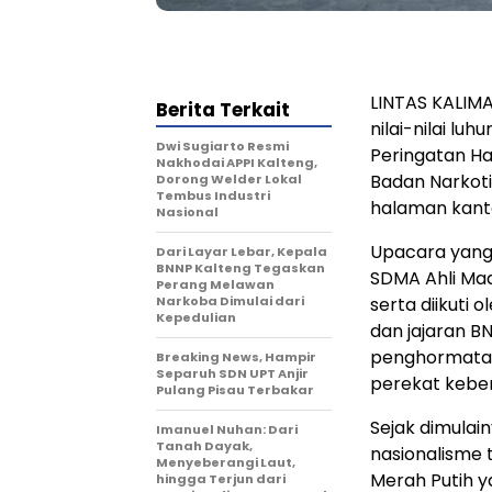
LINTAS KALIM
Berita Terkait
nilai-nilai l
Dwi Sugiarto Resmi
Peringatan Ha
Nakhodai APPI Kalteng,
Badan Narkoti
Dorong Welder Lokal
Tembus Industri
halaman kanto
Nasional
Upacara yang 
Dari Layar Lebar, Kepala
BNNP Kalteng Tegaskan
SDMA Ahli Mady
Perang Melawan
Narkoba Dimulai dari
serta diikuti
Kepedulian
dan jajaran B
penghormatan
Breaking News, Hampir
Separuh SDN UPT Anjir
perekat kebe
Pulang Pisau Terbakar
Sejak dimulai
Imanuel Nuhan: Dari
Tanah Dayak,
nasionalisme 
Menyeberangi Laut,
Merah Putih y
hingga Terjun dari