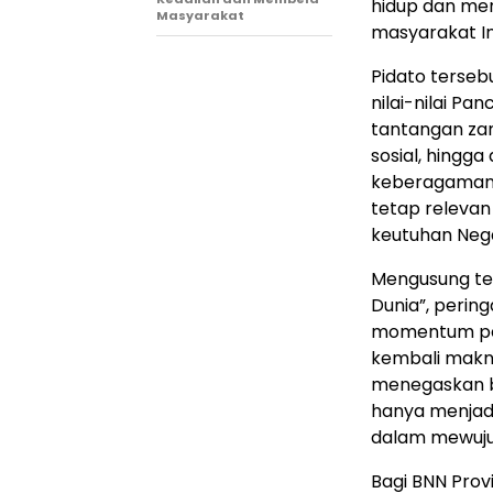
hidup dan me
Masyarakat
masyarakat In
Pidato terseb
nilai-nilai P
tantangan zam
sosial, hingg
keberagaman s
tetap releva
keutuhan Nega
Mengusung te
Dunia”, perin
momentum pent
kembali makn
menegaskan ba
hanya menjadi 
dalam mewuju
Bagi BNN Provi