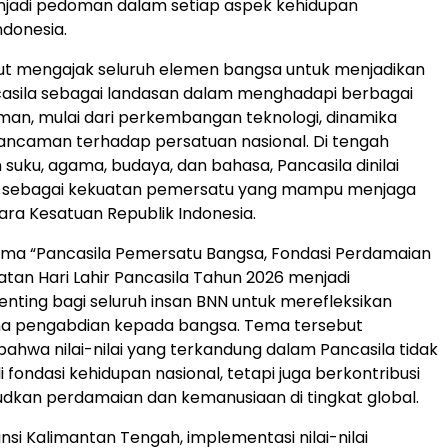
njadi pedoman dalam setiap aspek kehidupan
donesia.
ut mengajak seluruh elemen bangsa untuk menjadikan
ancasila sebagai landasan dalam menghadapi berbagai
an, mulai dari perkembangan teknologi, dinamika
a ancaman terhadap persatuan nasional. Di tengah
uku, agama, budaya, dan bahasa, Pancasila dinilai
n sebagai kekuatan pemersatu yang mampu menjaga
ra Kesatuan Republik Indonesia.
ma “Pancasila Pemersatu Bangsa, Fondasi Perdamaian
gatan Hari Lahir Pancasila Tahun 2026 menjadi
ing bagi seluruh insan BNN untuk merefleksikan
a pengabdian kepada bangsa. Tema tersebut
hwa nilai-nilai yang terkandung dalam Pancasila tidak
fondasi kehidupan nasional, tetapi juga berkontribusi
dkan perdamaian dan kemanusiaan di tingkat global.
nsi Kalimantan Tengah, implementasi nilai-nilai