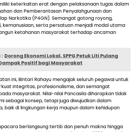
iliki keterkaitan erat dengan pelaksanaan tugas dalam
ahan dan Pemberantasan Penyalahgunaan dan
lap Narkotika (P4GN). Semangat gotong royong,
al, kemanusiaan, serta persatuan menjadi modal utama
ngun ketahanan masyarakat terhadap ancaman
:
Dorong Ekonomi Lokal, SPPG Petuk Liti Pulang
 Dampak Positif bagi Masyarakat
atan ini, Bintari Rahayu mengajak seluruh pegawai untuk
uat integritas, profesionalisme, dan semangat
ada masyarakat. Nilai-nilai Pancasila diharapkan tidak
i sebagai konsep, tetapi juga diwujudkan dalam
a, baik di lingkungan kerja maupun dalam kehidupan
upacara berlangsung tertib dan penuh makna hingga