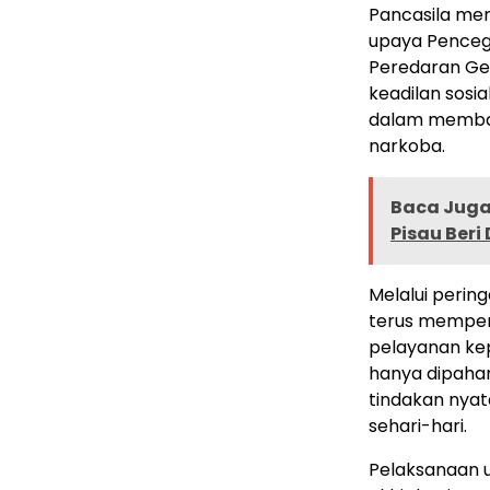
Pancasila mem
upaya Penceg
Peredaran Ge
keadilan sosi
dalam memba
narkoba.
Baca Juga 
Pisau Beri
Melalui pering
terus memperk
pelayanan kep
hanya dipaham
tindakan nyat
sehari-hari.
Pelaksanaan 