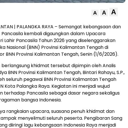
A
A
A
ANTAN | PALANGKA RAYA – Semangat kebangsaan dan
uhur Pancasila kembali digaungkan dalam Upacara
ri Lahir Pancasila Tahun 2026 yang diselenggarakan
ka Nasional (BNN) Provinsi Kalimantan Tengah di
r BNN Provinsi Kalimantan Tengah, Senin (1/6/2026).
berlangsung khidmat tersebut dipimpin oleh Analis
a BNN Provinsi Kalimantan Tengah, Bintari Rahayu, S.P.,
 oleh seluruh pegawai BNN Provinsi Kalimantan Tengah
NN Kota Palangka Raya. Kegiatan ini menjadi wujud
 terhadap Pancasila sebagai dasar negara sekaligus
ragaman bangsa Indonesia.
nya rangkaian upacara, suasana penuh khidmat dan
tampak menyelimuti seluruh peserta. Pengibaran Sang
ang diiringi lagu kebangsaan Indonesia Raya menjadi