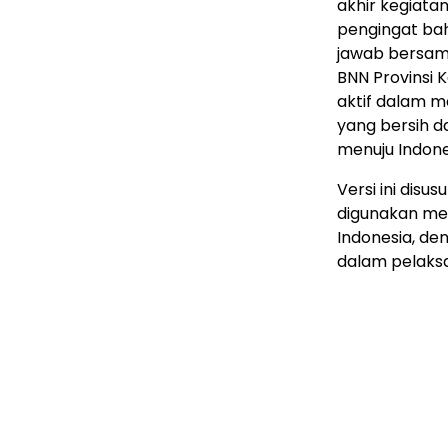
akhir kegiata
pengingat ba
jawab bersam
BNN Provinsi
aktif dalam 
yang bersih 
menuju Indone
Versi ini dis
digunakan med
Indonesia, de
dalam pelaks