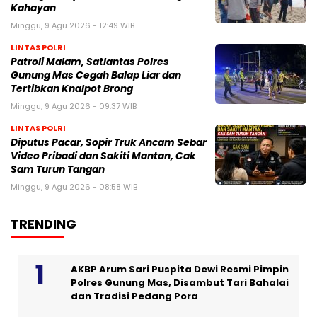
Kahayan
Minggu, 9 Agu 2026 - 12:49 WIB
LINTAS POLRI
Patroli Malam, Satlantas Polres
Gunung Mas Cegah Balap Liar dan
Tertibkan Knalpot Brong
Minggu, 9 Agu 2026 - 09:37 WIB
LINTAS POLRI
Diputus Pacar, Sopir Truk Ancam Sebar
Video Pribadi dan Sakiti Mantan, Cak
Sam Turun Tangan
Minggu, 9 Agu 2026 - 08:58 WIB
TRENDING
AKBP Arum Sari Puspita Dewi Resmi Pimpin
Polres Gunung Mas, Disambut Tari Bahalai
dan Tradisi Pedang Pora