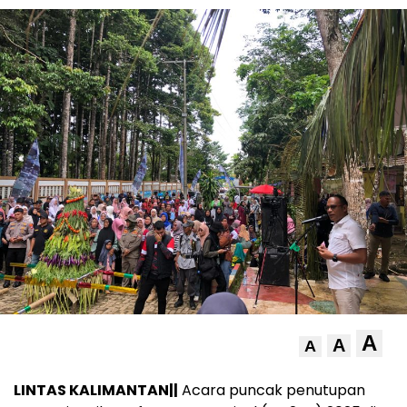
A
A
A
LINTAS KALIMANTAN||
Acara puncak penutupan