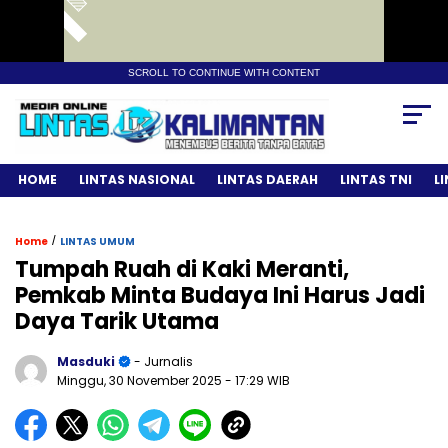
SCROLL TO CONTINUE WITH CONTENT
HOME
LINTAS NASIONAL
LINTAS DAERAH
LINTAS TNI
L
/
Home
LINTAS UMUM
Tumpah Ruah di Kaki Meranti,
Pemkab Minta Budaya Ini Harus Jadi
Daya Tarik Utama
Masduki
- Jurnalis
Minggu, 30 November 2025
- 17:29 WIB