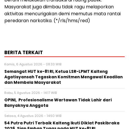
Masyarakat juga diimbau tidak ragu melaporkan
aktivitas mencurigakan demi memutus mata rantai
peredaran narkotika. (*/rls/hms/red)
BERITA TERKAIT
Kamis, 6 Agustus 2026 - 08:33 WIB
Semangat HUT ke-81 RI, Ketua LSR-LPMT Kalteng
Agatisyansah Tegaskan Komitmen Mengawal Keadilan
dan Membela Masyarakat
Rabu, 5 Agustus 2026 - 14:17 WIB
OPINI, Profesionalisme Wartawan Tidak Lahir dari
Banyaknya Anggota
Selasa, 4 Agustus 2026 - 14:50 WIB
54 Putra Putri Terbaik Kalteng Ikuti Diklat Paskibraka
2026, Siap Emban Tugas pada HUT ke-81 RI