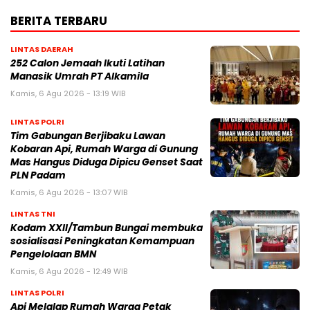
BERITA TERBARU
LINTAS DAERAH
252 Calon Jemaah Ikuti Latihan
Manasik Umrah PT Alkamila
Kamis, 6 Agu 2026 - 13:19 WIB
LINTAS POLRI
Tim Gabungan Berjibaku Lawan
Kobaran Api, Rumah Warga di Gunung
Mas Hangus Diduga Dipicu Genset Saat
PLN Padam
Kamis, 6 Agu 2026 - 13:07 WIB
LINTAS TNI
Kodam XXII/Tambun Bungai membuka
sosialisasi Peningkatan Kemampuan
Pengelolaan BMN
Kamis, 6 Agu 2026 - 12:49 WIB
LINTAS POLRI
Api Melalap Rumah Warga Petak