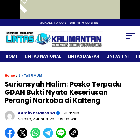
SCROLL TO CONTINUE WITH CONTENT
HOME
LINTAS NASIONAL
LINTAS DAERAH
LINTAS TNI
L
/
Home
LINTAS UMUM
Suriansyah Halim: Posko Terpadu
GDAN Bukti Nyata Keseriusan
Perangi Narkoba di Kalteng
Admin Pelaksana
- Jurnalis
Selasa, 2 Juni 2026
- 09:06 WIB