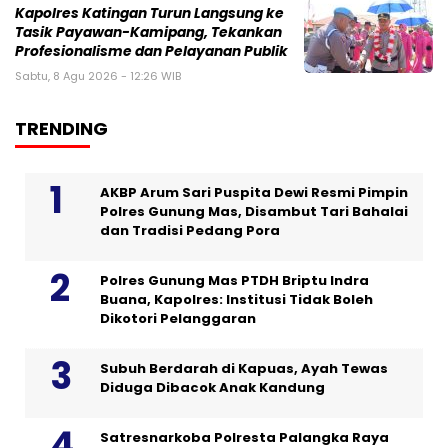
Kapolres Katingan Turun Langsung ke
Tasik Payawan-Kamipang, Tekankan
Profesionalisme dan Pelayanan Publik
Sabtu, 8 Agu 2026 - 12:26 WIB
TRENDING
AKBP Arum Sari Puspita Dewi Resmi Pimpin
Polres Gunung Mas, Disambut Tari Bahalai
dan Tradisi Pedang Pora
Polres Gunung Mas PTDH Briptu Indra
Buana, Kapolres: Institusi Tidak Boleh
Dikotori Pelanggaran
Subuh Berdarah di Kapuas, Ayah Tewas
Diduga Dibacok Anak Kandung
Satresnarkoba Polresta Palangka Raya