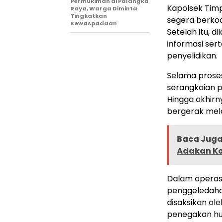
Permukiman di Palangka
Kapolsek Timp
Raya, Warga Diminta
Tingkatkan
segera berkoo
Kewaspadaan
Setelah itu, 
informasi ser
penyelidikan.
Selama proses
serangkaian p
Hingga akhirny
bergerak mel
Baca Juga 
Adakan Ko
Dalam operas
penggeledahan
disaksikan ol
penegakan h