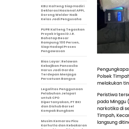
KBLI Kalteng Siap Hadiri
Deklarasi Nasional APPI,
Dorong Welder Naik
Kelas Jadi Pengusaha
PUPR Kalteng Tegaskan
Proyek Irigasi D.I.R.
Bahatap Besar
Rampung 100 Persen,
Siap Hadapi Proses
Pengawasan
Bias Layar: Relawan
Kebajikan Pancasila
Pengungkapan 
Harus Jadi Garda
Terdepan Menjaga
Polsek Timpa
Persatuan Bangsa
melakukan tin
Legalitas Penggunaan
Pelabuhan Jelapat
Peristiwa ter
untuk CPO
pada Minggu (
Dipertanyakan, PT BKI
dan Dishub Barsel
narkotika di 
Kompak Bungkam
Timpah, Keca
Musim Kemarau Picu
langsung ditin
Karhutla dan Kebakaran