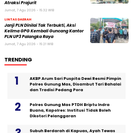
Atraksi Prajurit
Jumat, 7 Agu 2026 - 15:32 WIB
LINTAS DAERAH
Janji PLN Dinilai Tak Terbukti, Aksi
Kelima GPG Kembali Guncang Kantor
PLN UP3 Palangka Raya
Jumat, 7 Agu 2026 - 15:21 WIB
TRENDING
AKBP Arum Sari Puspita Dewi Resmi Pimpin
Polres Gunung Mas, Disambut Tari Bahalai
dan Tradisi Pedang Pora
Polres Gunung Mas PTDH Briptu Indra
Buana, Kapolres: Institusi Tidak Boleh
Dikotori Pelanggaran
Subuh Berdarah di Kapuas, Ayah Tewas