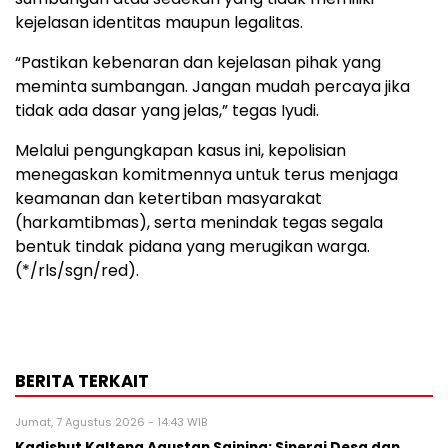
kejelasan identitas maupun legalitas.
“Pastikan kebenaran dan kejelasan pihak yang
meminta sumbangan. Jangan mudah percaya jika
tidak ada dasar yang jelas,” tegas Iyudi.
Melalui pengungkapan kasus ini, kepolisian
menegaskan komitmennya untuk terus menjaga
keamanan dan ketertiban masyarakat
(harkamtibmas), serta menindak tegas segala
bentuk tindak pidana yang merugikan warga.
(*/rls/sgn/red).
BERITA TERKAIT
Jumat, 7 Agustus 2026 - 14:43 WIB
Kadishut Kalteng Agustan Saining: Sinergi Desa dan