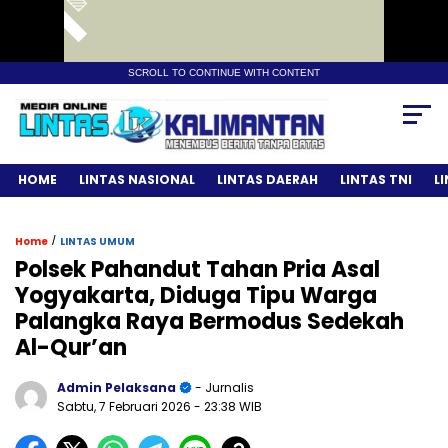
SCROLL TO CONTINUE WITH CONTENT
HOME
LINTAS NASIONAL
LINTAS DAERAH
LINTAS TNI
L
/
Home
LINTAS UMUM
Polsek Pahandut Tahan Pria Asal
Yogyakarta, Diduga Tipu Warga
Palangka Raya Bermodus Sedekah
Al-Qur’an
Admin Pelaksana
- Jurnalis
Sabtu, 7 Februari 2026
- 23:38 WIB