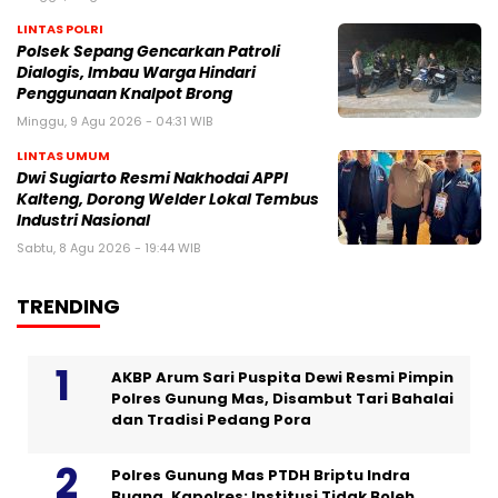
LINTAS POLRI
Polsek Sepang Gencarkan Patroli
Dialogis, Imbau Warga Hindari
Penggunaan Knalpot Brong
Minggu, 9 Agu 2026 - 04:31 WIB
LINTAS UMUM
Dwi Sugiarto Resmi Nakhodai APPI
Kalteng, Dorong Welder Lokal Tembus
Industri Nasional
Sabtu, 8 Agu 2026 - 19:44 WIB
TRENDING
AKBP Arum Sari Puspita Dewi Resmi Pimpin
Polres Gunung Mas, Disambut Tari Bahalai
dan Tradisi Pedang Pora
Polres Gunung Mas PTDH Briptu Indra
Buana, Kapolres: Institusi Tidak Boleh