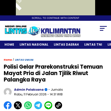
SCROLL TO CONTINUE WITH CONTENT
HOME
LINTAS NASIONAL
LINTAS DAERAH
LINTAS TNI
L
/
Home
LINTAS UMUM
Polisi Gelar Prarekonstruksi Temuan
Mayat Pria di Jalan Tjilik Riwut
Palangka Raya
Admin Pelaksana
- Jurnalis
Rabu, 11 Februari 2026
- 14:31 WIB