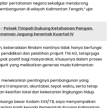
ilar pertahanan negara sekaligus mendorong
embangunan di wilayah Kalimantan Tengah,” ujar
:
Polsek Timpah Dukung Ketahanan Pangan,
anaman Jagung Serentak Kuartal IV
n, keberadaan Rindam nantinya tidak hanya berfungsi
pendidikan dan pelatihan prajurit TNI AD, tetapi juga
ak positif bagi masyarakat, khususnya dalam proses
jurit yang melibatkan generasi muda Kalimantan
a menekankan pentingnya pembangunan yang
ara transparan, akuntabel, tepat waktu, serta tetap
 kearifan lokal dan kelestarian lingkungan hidup.
eluarga besar Kodam XXII/TB, saya menyampaikan
 terima kasih kepada Pemerintah Provinsi Kalimantan