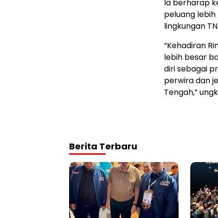
Ia berharap 
peluang lebih 
lingkungan TN
“Kehadiran R
lebih besar b
diri sebagai p
perwira dan je
Tengah,” ung
Berita Terbaru