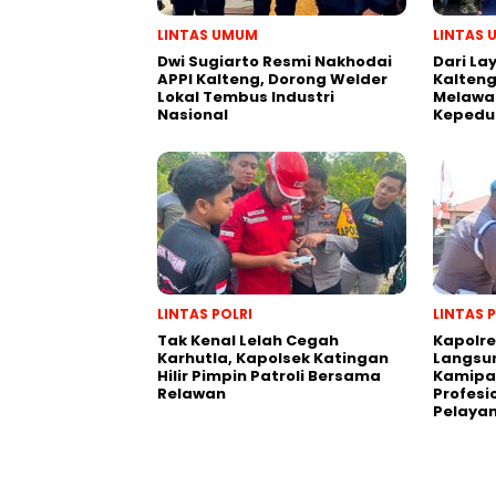
LINTAS UMUM
LINTAS
Dwi Sugiarto Resmi Nakhodai
Dari La
APPI Kalteng, Dorong Welder
Kalten
Lokal Tembus Industri
Melawan
Nasional
Kepedu
LINTAS POLRI
LINTAS 
Tak Kenal Lelah Cegah
Kapolre
Karhutla, Kapolsek Katingan
Langsu
Hilir Pimpin Patroli Bersama
Kamipa
Relawan
Profesi
Pelayan