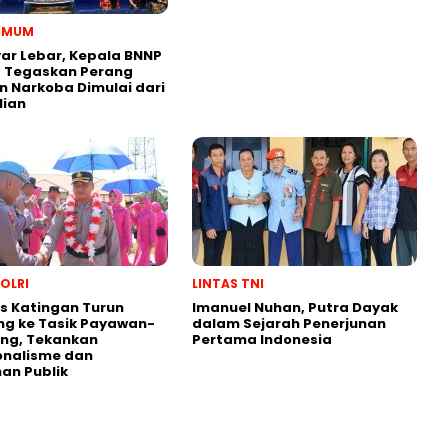
 UMUM
yar Lebar, Kepala BNNP
g Tegaskan Perang
 Narkoba Dimulai dari
lian
POLRI
LINTAS TNI
s Katingan Turun
Imanuel Nuhan, Putra Dayak
ng ke Tasik Payawan-
dalam Sejarah Penerjunan
ng, Tekankan
Pertama Indonesia
onalisme dan
an Publik