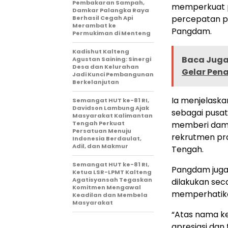
Pembakaran Sampah,
memperkuat p
Damkar Palangka Raya
percepatan p
Berhasil Cegah Api
Merambat ke
Pangdam.
Permukiman di Menteng
Kadishut Kalteng
Baca Juga 
Agustan Saining: Sinergi
Desa dan Kelurahan
Gelar Pen
Jadi Kunci Pembangunan
Berkelanjutan
Ia menjelaska
Semangat HUT ke-81 RI,
Davidson Lambung Ajak
sebagai pusat 
Masyarakat Kalimantan
Tengah Perkuat
memberi damp
Persatuan Menuju
rekrutmen pra
Indonesia Berdaulat,
Adil, dan Makmur
Tengah.
Semangat HUT ke-81 RI,
Pangdam jug
Ketua LSR-LPMT Kalteng
Agatisyansah Tegaskan
dilakukan sec
Komitmen Mengawal
memperhatikan
Keadilan dan Membela
Masyarakat
“Atas nama k
apresiasi dan