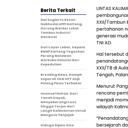
LINTAS KALIMA
Berita Terkait
pembangunan 
Dwi Sugiarto Resmi
XXII/Tambun 
Nakhodai APPI Kalteng,
pertahanan n
Dorong Welder Lokal
Tembus Industri
generasi muda
Nasional
TNI AD.
Dari Layar Lebar, Kepala
BNNP Kalteng Tegaskan
Hal tersebut 
Perang Melawan
Narkoba Dimulai dari
penandatang
Kepedulian
XXII/TB di Au
Tengah, Palan
Breaking News, Hampir
Separuh SDN UPT Anjir
Pulang Pisau Terbakar
Menurut Pang
rencana pemb
Imanuel Nuhan: Dari
Tanah Dayak,
menjadi mome
Menyeberangi Laut,
wilayah Kalim
hingga Terjun dari
Langit Kalimantan Untuk
Mengusir Penjajah
“Penandatang
bersejarah da
Diduga Dipicu Sisa