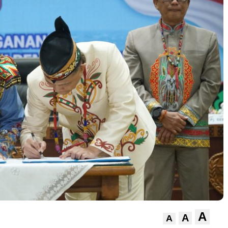
A
A
A