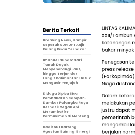
LINTAS KALIM
Berita Terkait
XXII/Tambun B
Breaking News, Hampir
ketenangan m
Separuh SDN UPT Anjir
bakar minyak 
Pulang Pisau Terbakar
Imanuel Nuhan: Dari
Penegasan te
Tanah Dayak,
press releas
Menyeberangi Laut,
hingga Terjun dari
(Forkopimda) 
Langit Kalimantan Untuk
Mengusir Penjajah
Niaga di Ista
Diduga Dipicu Sisa
Dalam ketera
Pembakaran Sampah,
melakukan pe
Damkar Palangka Raya
Berhasil Cegah Api
justru dapat 
Merambat ke
Permukiman di Menteng
pemerintah be
mengambil lan
Kadishut Kalteng
berjalan norm
Agustan Saining: Sinergi