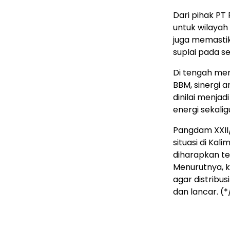
Dari pihak PT
untuk wilayah
juga memastik
suplai pada 
Di tengah men
BBM, sinergi a
dinilai menja
energi sekal
Pangdam XXII
situasi di Ka
diharapkan te
Menurutnya, k
agar distribu
dan lancar. (