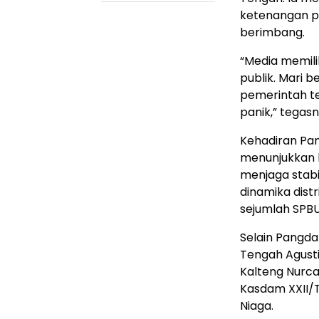
ketenangan pu
berimbang.
“Media memil
publik. Mari
pemerintah te
panik,” tegasn
Kehadiran Pa
menunjukkan 
menjaga stabi
dinamika dist
sejumlah SPBU
Selain Pangda
Tengah Agusti
Kalteng Nurca
Kasdam XXII/T
Niaga.