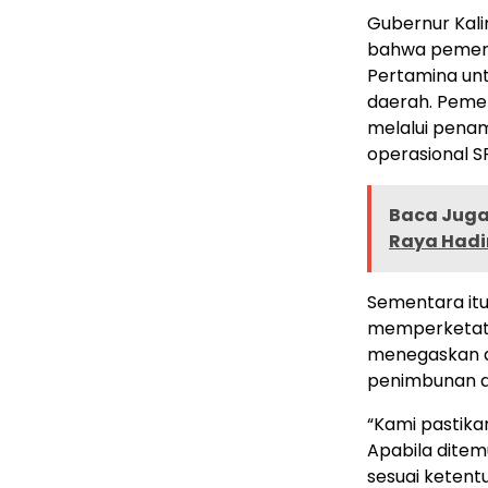
Gubernur Kal
bahwa pemerin
Pertamina unt
daerah. Pemer
melalui penam
operasional S
Baca Juga 
Raya Hadir
Sementara itu
memperketat p
menegaskan a
penimbunan a
“Kami pastika
Apabila dite
sesuai ketent