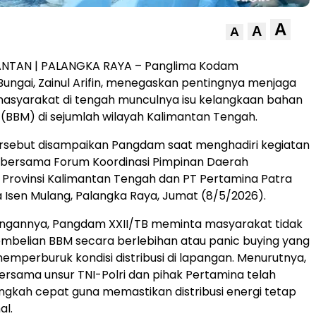
A
A
A
ANTAN | PALANGKA RAYA – Panglima Kodam
ungai, Zainul Arifin, menegaskan pentingnya menjaga
asyarakat di tengah munculnya isu kelangkaan bahan
(BBM) di sejumlah wilayah Kalimantan Tengah.
rsebut disampaikan Pangdam saat menghadiri kegiatan
e bersama Forum Koordinasi Pimpinan Daerah
Provinsi Kalimantan Tengah dan PT Pertamina Patra
na Isen Mulang, Palangka Raya, Jumat (8/5/2026).
ngannya, Pangdam XXII/TB meminta masyarakat tidak
mbelian BBM secara berlebihan atau panic buying yang
memperburuk kondisi distribusi di lapangan. Menurutnya,
rsama unsur TNI-Polri dan pihak Pertamina telah
gkah cepat guna memastikan distribusi energi tetap
al.