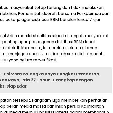
bau masyarakat tetap tenang dan tidak melakukan
rlebihan. Pemerintah daerah bersama Forkopimda dan
s bekerja agar distribusi BBM berjalan lancar,” ujar
nul Arifin menilai stabilitas situasi di tengah masyarakat
r penting agar penanganan distribusi BBM dapat
ra efektif. Karena itu, ia meminta seluruh elemen
rut menjaga kondusivitas daerah serta tidak mudah
-isu yang belum terverifikasi.
:
Polresta Palangka Raya Bongkar Peredaran
ekan Raya, Pria 27 Tahun Ditangkap dengan
ti Siap Edar
atan tersebut, Pangdam juga memberikan perhatian
ap peran media massa dan insan pers di Kalimantan
nilai media memiliki posisi strategis dalam membangun