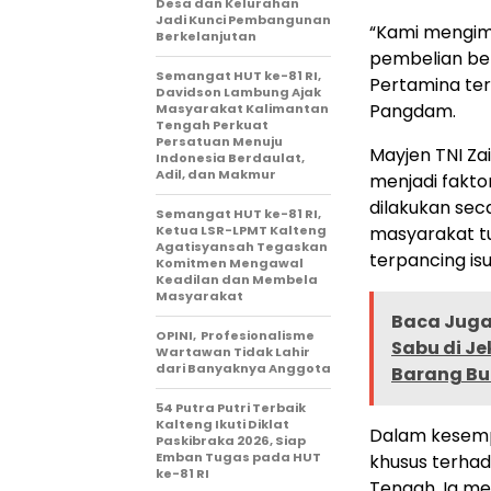
Desa dan Kelurahan
Jadi Kunci Pembangunan
“Kami mengim
Berkelanjutan
pembelian be
Semangat HUT ke-81 RI,
Pertamina teru
Davidson Lambung Ajak
Pangdam.
Masyarakat Kalimantan
Tengah Perkuat
Persatuan Menuju
Mayjen TNI Zai
Indonesia Berdaulat,
Adil, dan Makmur
menjadi fakto
dilakukan seca
Semangat HUT ke-81 RI,
Ketua LSR-LPMT Kalteng
masyarakat tu
Agatisyansah Tegaskan
terpancing isu
Komitmen Mengawal
Keadilan dan Membela
Masyarakat
Baca Juga 
OPINI, Profesionalisme
Sabu di J
Wartawan Tidak Lahir
dari Banyaknya Anggota
Barang Buk
54 Putra Putri Terbaik
Kalteng Ikuti Diklat
Dalam kesemp
Paskibraka 2026, Siap
Emban Tugas pada HUT
khusus terhad
ke-81 RI
Tengah. Ia me