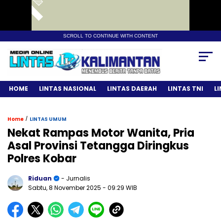
SCROLL TO CONTINUE WITH CONTENT
HOME
LINTAS NASIONAL
LINTAS DAERAH
LINTAS TNI
L
/
Home
LINTAS UMUM
Nekat Rampas Motor Wanita, Pria
Asal Provinsi Tetangga Diringkus
Polres Kobar
Riduan
- Jurnalis
Sabtu, 8 November 2025
- 09:29 WIB