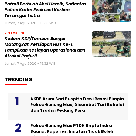
Patroli Berbuah Aksi Heroik, Satlantas
Polres Kotim Evakuasi Korban
Tersengat Listrik
Jumat, 7 Agu 2026 - 16:38 WIB
LINTAS TNI
Kodam XXII/Tambun Bungai
Matangkan Persiapan HUT Ke-1,
Tampilkan Kesiapan Operasional dan
Atraksi Prajurit
Jumat, 7 Agu 2026 - 15:32 WIB
TRENDING
AKBP Arum Sari Puspita Dewi Resmi Pimpin
Polres Gunung Mas, Disambut Tari Bahalai
dan Tradisi Pedang Pora
Polres Gunung Mas PTDH Briptu Indra
Buana, Kapolres: Institusi Tidak Boleh