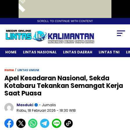
SCROLL TO CONTINUE WITH CONTENT
HOME
LINTAS NASIONAL
LINTAS DAERAH
LINTAS TNI
L
/
Home
LINTAS UMUM
Apel Kesadaran Nasional, Sekda
Kotabaru Tekankan Semangat Kerja
Saat Puasa
Masduki
- Jurnalis
Rabu, 18 Februari 2026
- 18:30 WIB