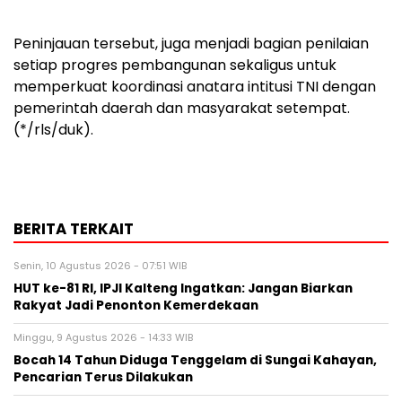
Peninjauan tersebut, juga menjadi bagian penilaian
setiap progres pembangunan sekaligus untuk
memperkuat koordinasi anatara intitusi TNI dengan
pemerintah daerah dan masyarakat setempat.
(*/rls/duk).
BERITA TERKAIT
Senin, 10 Agustus 2026 - 07:51 WIB
HUT ke-81 RI, IPJI Kalteng Ingatkan: Jangan Biarkan
Rakyat Jadi Penonton Kemerdekaan
Minggu, 9 Agustus 2026 - 14:33 WIB
Bocah 14 Tahun Diduga Tenggelam di Sungai Kahayan,
Pencarian Terus Dilakukan