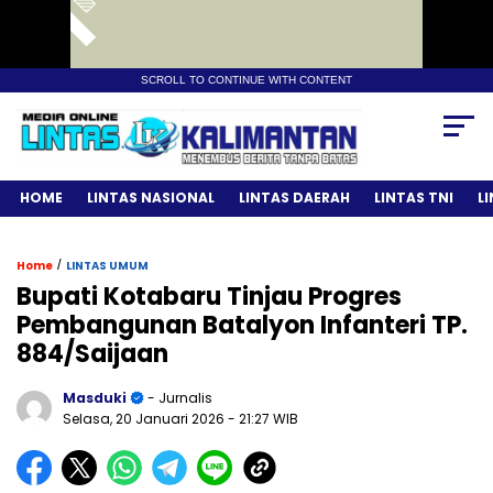
SCROLL TO CONTINUE WITH CONTENT
HOME
LINTAS NASIONAL
LINTAS DAERAH
LINTAS TNI
L
/
Home
LINTAS UMUM
Bupati Kotabaru Tinjau Progres
Pembangunan Batalyon Infanteri TP.
884/Saijaan
Masduki
- Jurnalis
Selasa, 20 Januari 2026
- 21:27 WIB