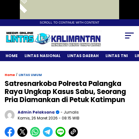
SCROLL TO CONTINUE WITH CONTENT
HOME
LINTAS NASIONAL
LINTAS DAERAH
LINTAS TNI
L
/
Home
LINTAS UMUM
Satresnarkoba Polresta Palangka
Raya Ungkap Kasus Sabu, Seorang
Pria Diamankan di Petuk Katimpun
Admin Pelaksana
- Jurnalis
Kamis, 26 Maret 2026
- 08:15 WIB