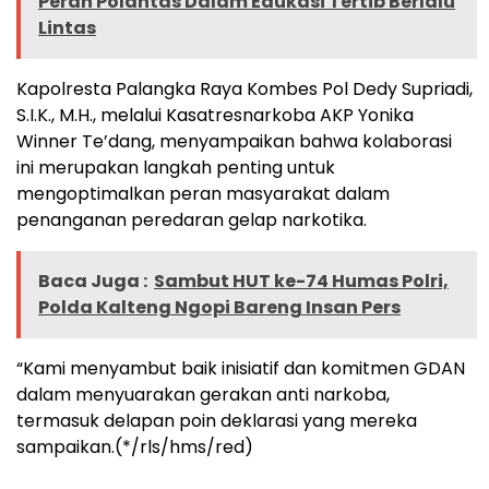
Peran Polantas Dalam Edukasi Tertib Berlalu
Lintas
Kapolresta Palangka Raya Kombes Pol Dedy Supriadi,
S.I.K., M.H., melalui Kasatresnarkoba AKP Yonika
Winner Te’dang, menyampaikan bahwa kolaborasi
ini merupakan langkah penting untuk
mengoptimalkan peran masyarakat dalam
penanganan peredaran gelap narkotika.
Baca Juga :
Sambut HUT ke-74 Humas Polri,
Polda Kalteng Ngopi Bareng Insan Pers
“Kami menyambut baik inisiatif dan komitmen GDAN
dalam menyuarakan gerakan anti narkoba,
termasuk delapan poin deklarasi yang mereka
sampaikan.(*/rls/hms/red)