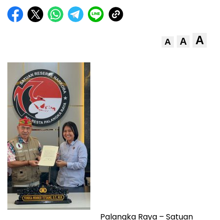
A
A
A
Palangka Raya – Satuan