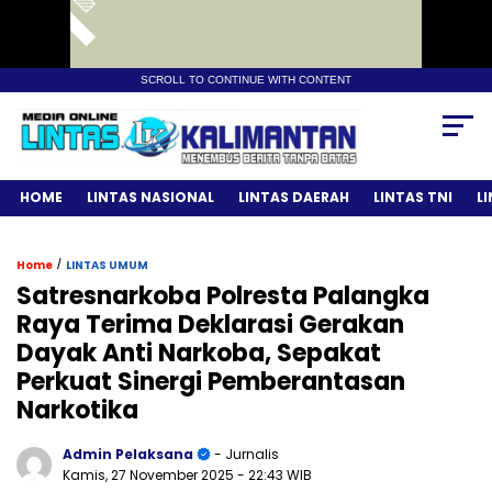
SCROLL TO CONTINUE WITH CONTENT
HOME
LINTAS NASIONAL
LINTAS DAERAH
LINTAS TNI
L
/
Home
LINTAS UMUM
Satresnarkoba Polresta Palangka
Raya Terima Deklarasi Gerakan
Dayak Anti Narkoba, Sepakat
Perkuat Sinergi Pemberantasan
Narkotika
Admin Pelaksana
- Jurnalis
Kamis, 27 November 2025
- 22:43 WIB