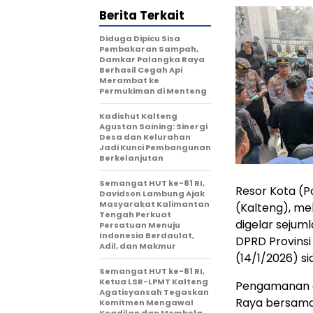
Berita Terkait
Diduga Dipicu Sisa
Pembakaran Sampah,
Damkar Palangka Raya
Berhasil Cegah Api
Merambat ke
Permukiman di Menteng
Kadishut Kalteng
Agustan Saining: Sinergi
Desa dan Kelurahan
Jadi Kunci Pembangunan
Berkelanjutan
Semangat HUT ke-81 RI,
Resor Kota (P
Davidson Lambung Ajak
Masyarakat Kalimantan
(Kalteng), m
Tengah Perkuat
digelar sejum
Persatuan Menuju
Indonesia Berdaulat,
DPRD Provinsi
Adil, dan Makmur
(14/1/2026) si
Semangat HUT ke-81 RI,
Ketua LSR-LPMT Kalteng
Pengamanan d
Agatisyansah Tegaskan
Raya bersama
Komitmen Mengawal