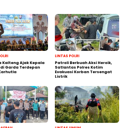
POLRI
LINTAS POLRI
 Kalteng Ajak Kepala
Patroli Berbuah Aksi Heroik,
adi Garda Terdepan
Satlantas Polres Kotim
Karhutla
Evakuasi Korban Tersengat
Listrik
DAERAH
LINTAS UMUM