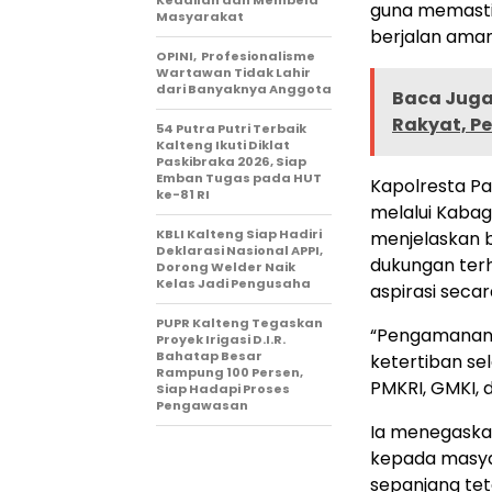
Keadilan dan Membela
guna memasti
Masyarakat
berjalan aman,
OPINI, Profesionalisme
Wartawan Tidak Lahir
dari Banyaknya Anggota
Baca Juga 
Rakyat, P
54 Putra Putri Terbaik
Kalteng Ikuti Diklat
Paskibraka 2026, Siap
Emban Tugas pada HUT
Kapolresta Pal
ke-81 RI
melalui Kaba
KBLI Kalteng Siap Hadiri
menjelaskan 
Deklarasi Nasional APPI,
dukungan ter
Dorong Welder Naik
Kelas Jadi Pengusaha
aspirasi secar
PUPR Kalteng Tegaskan
“Pengamanan i
Proyek Irigasi D.I.R.
Bahatap Besar
ketertiban se
Rampung 100 Persen,
PMKRI, GMKI, 
Siap Hadapi Proses
Pengawasan
Ia menegaska
kepada masya
sepanjang te