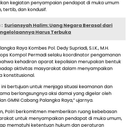
kan kegiatan penyampaian pendapat di muka umum
 tertib, dan kondusif.
:
Suriansyah Halim: Uang Negara Berasal dari
engelolaannya Harus Terbuka
angka Raya Kombes Pol. Dedy Supriadi, S.I.K., M.H.
gops Kompol Permadi selaku koordinator pengamanan
bahwa kehadiran aparat kepolisian merupakan bentuk
hadap aktivitas masyarakat dalam menyampaikan
a konstitusional.
ni bertujuan untuk menjaga situasi keamanan dan
lama berlangsungnya aksi damai yang digelar oleh
dan GMNI Cabang Palangka Raya,” ujarnya.
n, Polri berkomitmen memberikan ruang kebebasan
rakat untuk menyampaikan pendapat di muka umum,
tap mematuhi ketentuan hukum dan peraturan