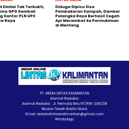
N Dinilai Tak Terbukti,
Diduga Dipicu Sisa
lima GPG Kembali
Pembakaran Sampah, Damkar
 Kantor PLN UP3
Palangka Raya Berhasil Cegah
ka Raya
Api Merambat ke Permukiman
di Menteng
PT. MEDIA LINTAS KALIMANTAN
Alamat Redaksi:
Alamat Redaksi : Jl. Permata Biru RT/RW: 036/08
Muara Teweh Barito Utara
Email: redaksilintaskalimantan@gmail.com
WhatsApp: