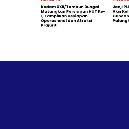
Kodam XXII/Tambun Bungai
Janji PL
Matangkan Persiapan HUT Ke-
Aksi Ke
1, Tampilkan Kesiapan
Guncang
Operasional dan Atraksi
Palang
Prajurit