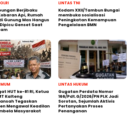
POLRI
LINTAS TNI
bungan Berjibaku
Kodam XXII/Tambun Bungai
Kobaran Api, Rumah
membuka sosialisasi
di Gunung Mas Hangus
Peningkatan Kemampuan
Dipicu Genset Saat
Pengelolaan BMN
dam
 UMUM
LINTAS HUKUM
t HUT ke-81 RI, Ketua
Gugatan Perdata Nomor
MT Kalteng
166/Pdt.G/2026/PN PLK Jadi
yansah Tegaskan
Sorotan, Sejumlah Aktivis
en Mengawal Keadilan
Pertanyakan Proses
mbela Masyarakat
Penanganan