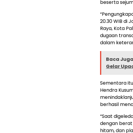
beserta sejum
“Pengungkapan
20.30 WIB di 
Raya, Kota Pa
dugaan transa
dalam keteran
Baca Juga 
Gelar Upac
Sementara itu
Hendra Kusuma
menindaklanju
berhasil men
“Saat digeled
dengan berat k
hitam, dan pl