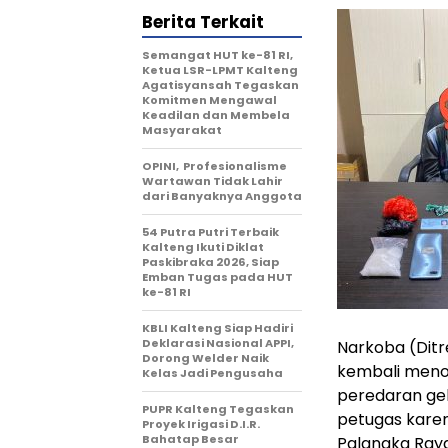
Berita Terkait
Semangat HUT ke-81 RI,
Ketua LSR-LPMT Kalteng
Agatisyansah Tegaskan
Komitmen Mengawal
Keadilan dan Membela
Masyarakat
OPINI, Profesionalisme
Wartawan Tidak Lahir
dari Banyaknya Anggota
54 Putra Putri Terbaik
Kalteng Ikuti Diklat
Paskibraka 2026, Siap
Emban Tugas pada HUT
ke-81 RI
KBLI Kalteng Siap Hadiri
Deklarasi Nasional APPI,
Narkoba (Dit
Dorong Welder Naik
kembali meno
Kelas Jadi Pengusaha
peredaran gela
PUPR Kalteng Tegaskan
petugas karen
Proyek Irigasi D.I.R.
Bahatap Besar
Palangka Raya