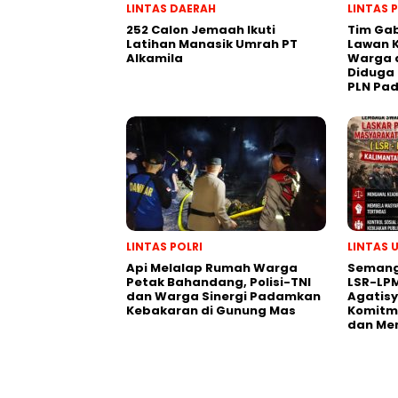
LINTAS DAERAH
LINTAS 
252 Calon Jemaah Ikuti
Tim Ga
Latihan Manasik Umrah PT
Lawan 
Alkamila
Warga 
Diduga 
PLN Pa
LINTAS POLRI
LINTAS
Api Melalap Rumah Warga
Semanga
Petak Bahandang, Polisi-TNI
LSR-LP
dan Warga Sinergi Padamkan
Agatis
Kebakaran di Gunung Mas
Komitm
dan Me