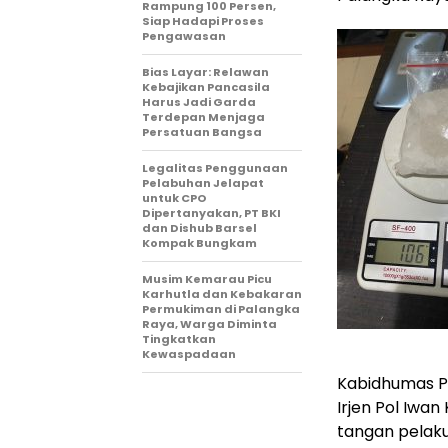
Rampung 100 Persen,
Siap Hadapi Proses
Pengawasan
Bias Layar: Relawan
Kebajikan Pancasila
Harus Jadi Garda
Terdepan Menjaga
Persatuan Bangsa
Legalitas Penggunaan
Pelabuhan Jelapat
untuk CPO
Dipertanyakan, PT BKI
dan Dishub Barsel
Kompak Bungkam
Musim Kemarau Picu
Karhutla dan Kebakaran
Permukiman di Palangka
Raya, Warga Diminta
Tingkatkan
Kewaspadaan
Kabidhumas Po
Irjen Pol Iwa
tangan pelaku