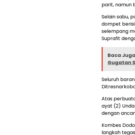
parit, namun 
Selain sabu, p
dompet berisi 
selempang mer
Suprafit deng
Baca Juga 
Gugatan S
Seluruh baran
Ditresnarkoba 
Atas perbuatan
ayat (2) Und
dengan ancam
Kombes Dodo 
langkah tega