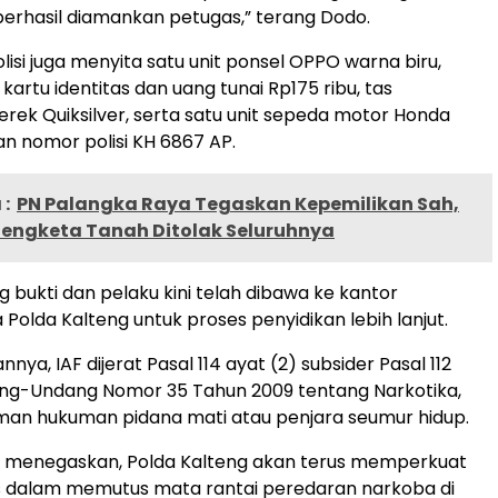
berhasil diamankan petugas,” terang Dodo.
olisi juga menyita satu unit ponsel OPPO warna biru,
kartu identitas dan uang tunai Rp175 ribu, tas
ek Quiksilver, serta satu unit sepeda motor Honda
an nomor polisi KH 6867 AP.
:
PN Palangka Raya Tegaskan Kepemilikan Sah,
engketa Tanah Ditolak Seluruhnya
g bukti dan pelaku kini telah dibawa ke kantor
Polda Kalteng untuk proses penyidikan lebih lanjut.
nya, IAF dijerat Pasal 114 ayat (2) subsider Pasal 112
ang-Undang Nomor 35 Tahun 2009 tentang Narkotika,
an hukuman pidana mati atau penjara seumur hidup.
menegaskan, Polda Kalteng akan terus memperkuat
s dalam memutus mata rantai peredaran narkoba di