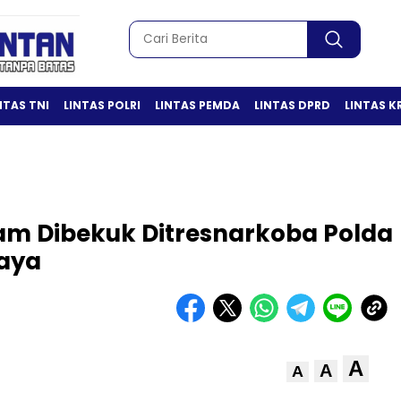
NTAS TNI
LINTAS POLRI
LINTAS PEMDA
LINTAS DPRD
LINTAS K
am Dibekuk Ditresnarkoba Polda
Raya
A
A
A