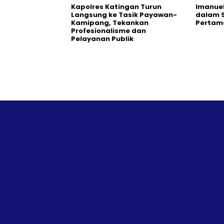
Kapolres Katingan Turun
Imanuel
Langsung ke Tasik Payawan-
dalam S
Kamipang, Tekankan
Pertam
Profesionalisme dan
Pelayanan Publik