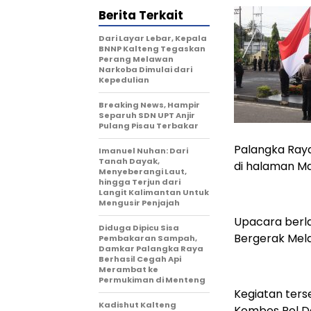
Berita Terkait
Dari Layar Lebar, Kepala
BNNP Kalteng Tegaskan
Perang Melawan
Narkoba Dimulai dari
Kepedulian
Breaking News, Hampir
Separuh SDN UPT Anjir
Pulang Pisau Terbakar
Palangka Ray
Imanuel Nuhan: Dari
Tanah Dayak,
di halaman Ma
Menyeberangi Laut,
hingga Terjun dari
Langit Kalimantan Untuk
Mengusir Penjajah
Upacara berl
Diduga Dipicu Sisa
Bergerak Mela
Pembakaran Sampah,
Damkar Palangka Raya
Berhasil Cegah Api
Merambat ke
Permukiman di Menteng
Kegiatan ters
Kadishut Kalteng
Kombes Pol Ded