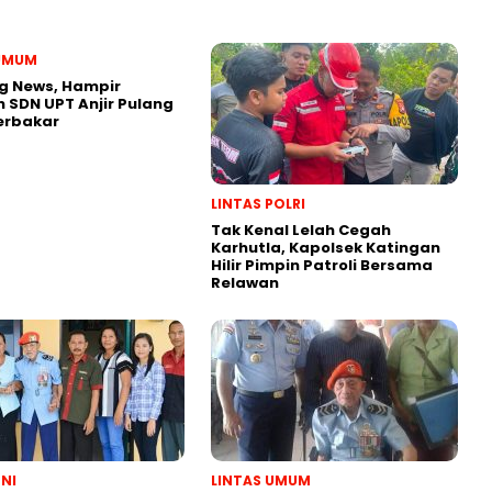
 UMUM
g News, Hampir
 SDN UPT Anjir Pulang
erbakar
LINTAS POLRI
Tak Kenal Lelah Cegah
Karhutla, Kapolsek Katingan
Hilir Pimpin Patroli Bersama
Relawan
TNI
LINTAS UMUM