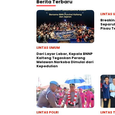
Berita Terbaru
LINTAS
Breakin
Separuh
Pisau T
LINTAS UMUM
Dari Layar Lebar, Kepala BNNP
Kalteng Tegaskan Perang
Melawan Narkoba Dimulai dari
Kepedulian
LINTAS POLRI
LINTAS 