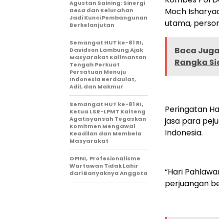
Agustan Saining: Sinergi
Moch Isharyadi 
Desa dan Kelurahan
Jadi Kunci Pembangunan
utama, person
Berkelanjutan
Semangat HUT ke-81 RI,
Baca Juga 
Davidson Lambung Ajak
Masyarakat Kalimantan
Rangka Si
Tengah Perkuat
Persatuan Menuju
Indonesia Berdaulat,
Adil, dan Makmur
Semangat HUT ke-81 RI,
Peringatan H
Ketua LSR-LPMT Kalteng
Agatisyansah Tegaskan
jasa para pe
Komitmen Mengawal
Indonesia.
Keadilan dan Membela
Masyarakat
OPINI, Profesionalisme
Wartawan Tidak Lahir
“Hari Pahlawa
dari Banyaknya Anggota
perjuangan be