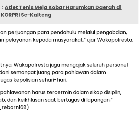
:
Atlet Tenis Meja Kobar Harumkan Daerah di
 KORPRI Se-Kalteng
kan perjuangan para pendahulu melalui pengabdian,
dan pelayanan kepada masyarakat,” ujar Wakapolresta.
nya, Wakapolresta juga mengajak seluruh personel
dani semangat juang para pahlawan dalam
ugas kepolisian sehari-hari.
ahlawanan harus tercermin dalam sikap disiplin,
b, dan keikhlasan saat bertugas di lapangan,”
_reborn168)