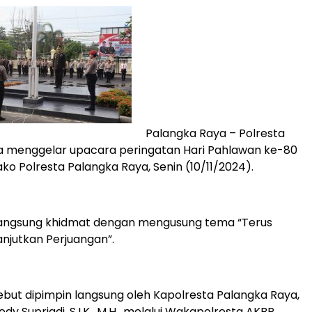
Palangka Raya – Polresta
a menggelar upacara peringatan Hari Pahlawan ke-80
ko Polresta Palangka Raya, Senin (10/11/2024).
angsung khidmat dengan mengusung tema “Terus
njutkan Perjuangan”.
ebut dipimpin langsung oleh Kapolresta Palangka Raya,
y Supriadi, S.I.K., M.H., melalui Wakapolresta AKBP