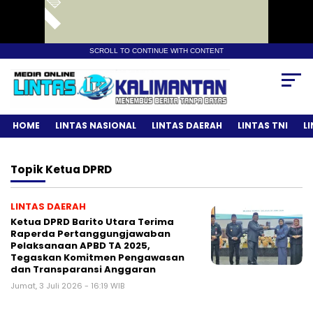
SCROLL TO CONTINUE WITH CONTENT
HOME
LINTAS NASIONAL
LINTAS DAERAH
LINTAS TNI
L
Topik
Ketua DPRD
LINTAS DAERAH
Ketua DPRD Barito Utara Terima
Raperda Pertanggungjawaban
Pelaksanaan APBD TA 2025,
Tegaskan Komitmen Pengawasan
dan Transparansi Anggaran
Jumat, 3 Juli 2026 - 16:19 WIB