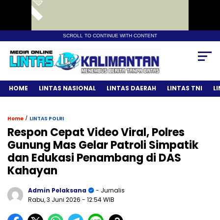
SCROLL TO CONTINUE WITH CONTENT
HOME
LINTAS NASIONAL
LINTAS DAERAH
LINTAS TNI
L
/
Home
LINTAS POLRI
Respon Cepat Video Viral, Polres
Gunung Mas Gelar Patroli Simpatik
dan Edukasi Penambang di DAS
Kahayan
Admin Pelaksana
- Jurnalis
Rabu, 3 Juni 2026
- 12:54 WIB