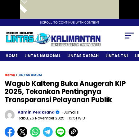
SCROLL TO CONTINUE WITH CONTENT
HOME
LINTAS NASIONAL
LINTAS DAERAH
LINTAS TNI
L
/
Home
LINTAS UMUM
Wagub Kalteng Buka Anugerah KIP
2025, Tekankan Pentingnya
Transparansi Pelayanan Publik
Admin Pelaksana
- Jurnalis
Rabu, 26 November 2025
- 15:51 WIB