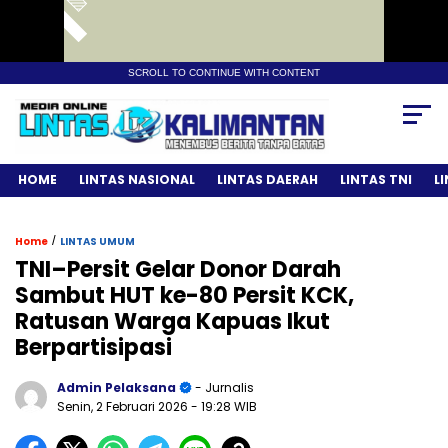
SCROLL TO CONTINUE WITH CONTENT
HOME
LINTAS NASIONAL
LINTAS DAERAH
LINTAS TNI
L
/
Home
LINTAS UMUM
TNI–Persit Gelar Donor Darah
Sambut HUT ke-80 Persit KCK,
Ratusan Warga Kapuas Ikut
Berpartisipasi
Admin Pelaksana
- Jurnalis
Senin, 2 Februari 2026
- 19:28 WIB