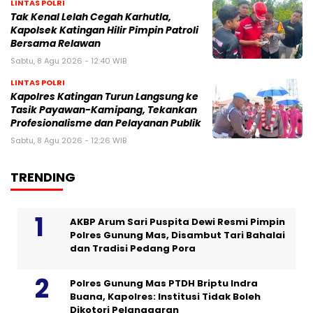
LINTAS POLRI
Tak Kenal Lelah Cegah Karhutla,
Kapolsek Katingan Hilir Pimpin Patroli
Bersama Relawan
Sabtu, 8 Agu 2026 - 12:40 WIB
LINTAS POLRI
Kapolres Katingan Turun Langsung ke
Tasik Payawan-Kamipang, Tekankan
Profesionalisme dan Pelayanan Publik
Sabtu, 8 Agu 2026 - 12:26 WIB
TRENDING
AKBP Arum Sari Puspita Dewi Resmi Pimpin
Polres Gunung Mas, Disambut Tari Bahalai
dan Tradisi Pedang Pora
Polres Gunung Mas PTDH Briptu Indra
Buana, Kapolres: Institusi Tidak Boleh
Dikotori Pelanggaran