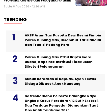
Profesionalisme dan Pelayanan Publik
Sabtu, 8 Agu 2026 - 12:26 WIB
TRENDING
AKBP Arum Sari Puspita Dewi Resmi Pimpin
Polres Gunung Mas, Disambut Tari Bahalai
dan Tradisi Pedang Pora
Polres Gunung Mas PTDH Briptu Indra
Buana, Kapolres: Institusi Tidak Boleh
Dikotori Pelanggaran
Subuh Berdarah di Kapuas, Ayah Tewas
Diduga Dibacok Anak Kandung
Satresnarkoba Polresta Palangka Raya
Ungkap Kasus Peredaran 12 Butir Ekstasi,
Dua Terduga Pengedar Diamankan Saat
Ops Antik Telabang 2026