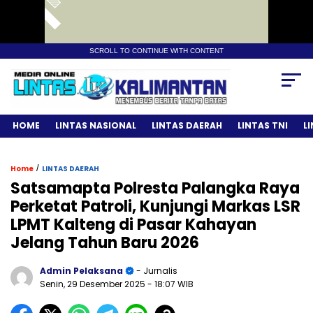
SCROLL TO CONTINUE WITH CONTENT
HOME
LINTAS NASIONAL
LINTAS DAERAH
LINTAS TNI
L
/
Home
LINTAS DAERAH
Satsamapta Polresta Palangka Raya
Perketat Patroli, Kunjungi Markas LSR
LPMT Kalteng di Pasar Kahayan
Jelang Tahun Baru 2026
Admin Pelaksana
- Jurnalis
Senin, 29 Desember 2025
- 18:07 WIB