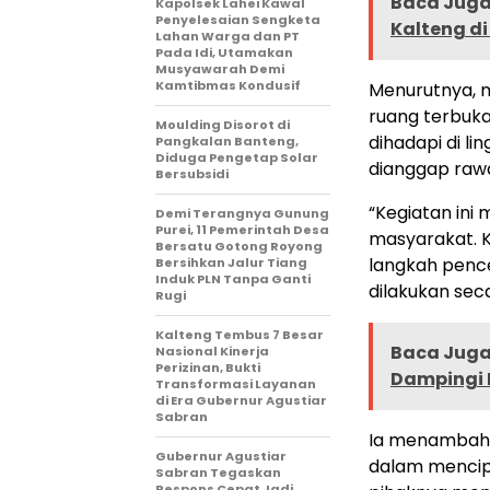
Baca Juga 
Kapolsek Lahei Kawal
Penyelesaian Sengketa
Kalteng d
Lahan Warga dan PT
Pada Idi, Utamakan
Musyawarah Demi
Kamtibmas Kondusif
Menurutnya, m
ruang terbuk
Moulding Disorot di
dihadapi di l
Pangkalan Banteng,
Diduga Pengetap Solar
dianggap raw
Bersubsidi
“Kegiatan ini
Demi Terangnya Gunung
Purei, 11 Pemerintah Desa
masyarakat. K
Bersatu Gotong Royong
langkah penc
Bersihkan Jalur Tiang
Induk PLN Tanpa Ganti
dilakukan sec
Rugi
Kalteng Tembus 7 Besar
Baca Juga 
Nasional Kinerja
Perizinan, Bukti
Dampingi 
Transformasi Layanan
di Era Gubernur Agustiar
Sabran
Ia menambahka
Gubernur Agustiar
dalam mencipt
Sabran Tegaskan
Respons Cepat Jadi