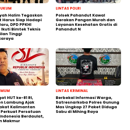
HUKUM
LINTAS POLRI
yah Halim Tegaskan
Polsek Pahandut Kawal
 Harus Siap Hadapi
Gerakan Pangan Murah dan
aru, DPD PPKHI
Layanan Kesehatan Gratis di
 Ikuti Bimtek Teknis
Pahandut N
lan Tinggi
karaya
 UMUM
LINTAS KRIMINAL
t HUT ke-81 RI,
Berbekal Informasi Warga,
on Lambung Ajak
Satresnarkoba Polres Gunung
akat Kalimantan
Mas Ungkap 27 Paket Diduga
 Perkuat Persatuan
Sabu di Mihing Raya
Indonesia Berdaulat,
an Makmur