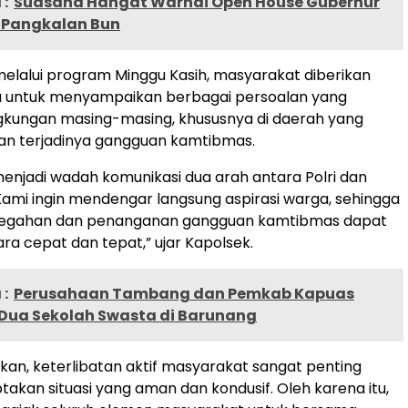
:
Suasana Hangat Warnai Open House Gubernur
i Pangkalan Bun
elalui program Minggu Kasih, masyarakat diberikan
a untuk menyampaikan berbagai persoalan yang
ingkungan masing-masing, khususnya di daerah yang
an terjadinya gangguan kamtibmas.
 menjadi wadah komunikasi dua arah antara Polri dan
ami ingin mendengar langsung aspirasi warga, sehingga
egahan dan penanganan gangguan kamtibmas dapat
ara cepat dan tepat,” ujar Kapolsek.
:
Perusahaan Tambang dan Pemkab Kapuas
Dua Sekolah Swasta di Barunang
n, keterlibatan aktif masyarakat sangat penting
akan situasi yang aman dan kondusif. Oleh karena itu,