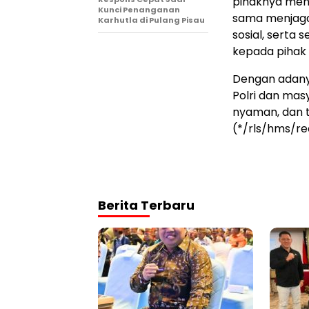
pihaknya men
Kunci Penanganan
sama menjaga
Karhutla di Pulang Pisau
sosial, serta
kepada pihak 
Dengan adanya
Polri dan mas
nyaman, dan t
(*/rls/hms/re
Berita Terbaru