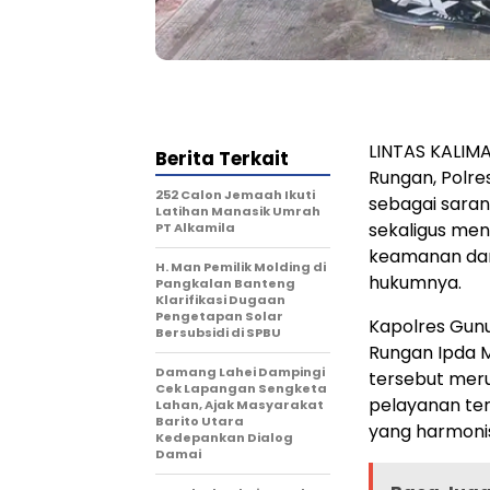
LINTAS KALIMA
Berita Terkait
Rungan, Polre
252 Calon Jemaah Ikuti
sebagai sara
Latihan Manasik Umrah
sekaligus mena
PT Alkamila
keamanan dan
H. Man Pemilik Molding di
hukumnya.
Pangkalan Banteng
Klarifikasi Dugaan
Pengetapan Solar
Kapolres Gun
Bersubsidi di SPBU
Rungan Ipda 
Damang Lahei Dampingi
tersebut mer
Cek Lapangan Sengketa
pelayanan te
Lahan, Ajak Masyarakat
Barito Utara
yang harmoni
Kedepankan Dialog
Damai