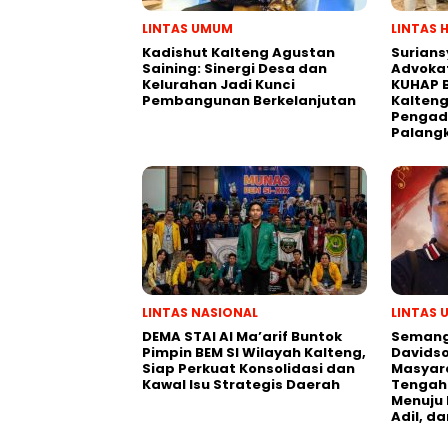
LINTAS UMUM
LINTAS 
Kadishut Kalteng Agustan
Surians
Saining: Sinergi Desa dan
Advokat
Kelurahan Jadi Kunci
KUHAP B
Pembangunan Berkelanjutan
Kalteng
Pengadi
Palang
LINTAS NASIONAL
LINTAS
DEMA STAI Al Ma’arif Buntok
Semanga
Pimpin BEM SI Wilayah Kalteng,
Davids
Siap Perkuat Konsolidasi dan
Masyar
Kawal Isu Strategis Daerah
Tengah
Menuju 
Adil, d