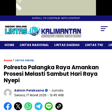
SCROLL TO CONTINUE WITH CONTENT
HOME
LINTAS NASIONAL
LINTAS DAERAH
LINTAS TNI
L
/
Home
LINTAS UMUM
Polresta Palangka Raya Amankan
Prosesi Melasti Sambut Hari Raya
Nyepi
Admin Pelaksana
- Jurnalis
Selasa, 17 Maret 2026
- 13:45 WIB