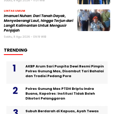
Sabtu, 8 Agu 2026 - 11:01 WIB
LINTAS UMUM
Imanuel Nuhan: Dari Tanah Dayak,
Menyeberangi Laut, hingga Terjun dari
Langit Kalimantan Untuk Mengusir
Penjajah
Sabtu, 8 Agu 2026 - 09:19 WIB
TRENDING
AKBP Arum Sari Puspita Dewi Resmi Pimpin
Polres Gunung Mas, Disambut Tari Bahalai
dan Tradisi Pedang Pora
Polres Gunung Mas PTDH Briptu Indra
Buana, Kapolres: Institusi Tidak Boleh
Dikotori Pelanggaran
Subuh Berdarah di Kapuas, Ayah Tewas