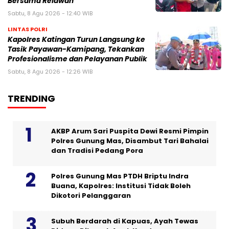
Bersama Relawan
Sabtu, 8 Agu 2026 - 12:40 WIB
LINTAS POLRI
Kapolres Katingan Turun Langsung ke
Tasik Payawan-Kamipang, Tekankan
Profesionalisme dan Pelayanan Publik
Sabtu, 8 Agu 2026 - 12:26 WIB
TRENDING
AKBP Arum Sari Puspita Dewi Resmi Pimpin
Polres Gunung Mas, Disambut Tari Bahalai
dan Tradisi Pedang Pora
Polres Gunung Mas PTDH Briptu Indra
Buana, Kapolres: Institusi Tidak Boleh
Dikotori Pelanggaran
Subuh Berdarah di Kapuas, Ayah Tewas