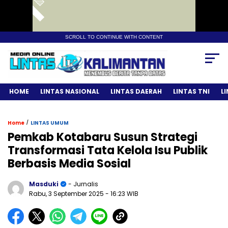
SCROLL TO CONTINUE WITH CONTENT
HOME
LINTAS NASIONAL
LINTAS DAERAH
LINTAS TNI
L
/
Home
LINTAS UMUM
Pemkab Kotabaru Susun Strategi
Transformasi Tata Kelola Isu Publik
Berbasis Media Sosial
Masduki
- Jurnalis
Rabu, 3 September 2025
- 16:23 WIB