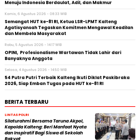
Menuju Indonesia Berdaulat, Adil, dan Makmur
Kamis, 6 Agustus 2026 - 08:33 WIB
Semangat HUT ke-81 RI, Ketua LSR-LPMT Kalteng
Agatisyansah Tegaskan Komitmen Mengawal Keadilan
dan Membela Masyarakat
Rabu, 5 Agustus 2026 - 14:17 WIB
OPINI, Profesionalisme Wartawan Tidak Lahir dari
Banyaknya Anggota
Selasa, 4 Agustus 2026 - 14:50 WIB
54 Putra Putri Terbaik Kalteng Ikuti Diklat Paskibraka
2026, Siap Emban Tugas pada HUT ke-81 RI
BERITA TERBARU
LINTAS POLRI
Silaturahmi Bersama Taruna Akpol,
Kapolda Kalteng: Beri Manfaat Nyata
dan Inspiratif Bagi Siswa di Sekolah
Rakyat