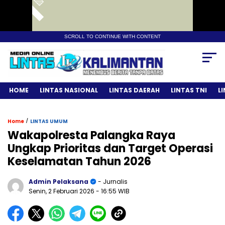
SCROLL TO CONTINUE WITH CONTENT
HOME
LINTAS NASIONAL
LINTAS DAERAH
LINTAS TNI
L
/
Home
LINTAS UMUM
Wakapolresta Palangka Raya
Ungkap Prioritas dan Target Operasi
Keselamatan Tahun 2026
Admin Pelaksana
- Jurnalis
Senin, 2 Februari 2026
- 16:55 WIB