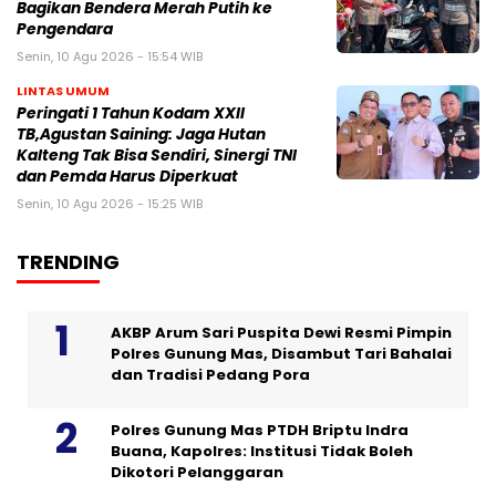
Bagikan Bendera Merah Putih ke
Pengendara
Senin, 10 Agu 2026 - 15:54 WIB
LINTAS UMUM
Peringati 1 Tahun Kodam XXII
TB,Agustan Saining: Jaga Hutan
Kalteng Tak Bisa Sendiri, Sinergi TNI
dan Pemda Harus Diperkuat
Senin, 10 Agu 2026 - 15:25 WIB
TRENDING
AKBP Arum Sari Puspita Dewi Resmi Pimpin
Polres Gunung Mas, Disambut Tari Bahalai
dan Tradisi Pedang Pora
Polres Gunung Mas PTDH Briptu Indra
Buana, Kapolres: Institusi Tidak Boleh
Dikotori Pelanggaran