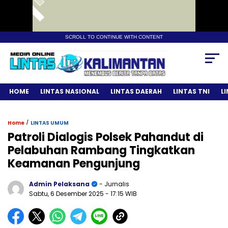
SCROLL TO CONTINUE WITH CONTENT
HOME
LINTAS NASIONAL
LINTAS DAERAH
LINTAS TNI
L
/
Home
LINTAS UMUM
Patroli Dialogis Polsek Pahandut di
Pelabuhan Rambang Tingkatkan
Keamanan Pengunjung
Admin Pelaksana
- Jurnalis
Sabtu, 6 Desember 2025
- 17:15 WIB