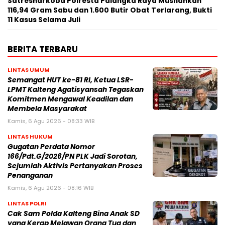
Satresnarkoba Polresta Palangka Raya Musnahkan
116,94 Gram Sabu dan 1.600 Butir Obat Terlarang, Bukti
11 Kasus Selama Juli
BERITA TERBARU
LINTAS UMUM
Semangat HUT ke-81 RI, Ketua LSR-
LPMT Kalteng Agatisyansah Tegaskan
Komitmen Mengawal Keadilan dan
Membela Masyarakat
Kamis, 6 Agu 2026 - 08:33 WIB
LINTAS HUKUM
Gugatan Perdata Nomor
166/Pdt.G/2026/PN PLK Jadi Sorotan,
Sejumlah Aktivis Pertanyakan Proses
Penanganan
Kamis, 6 Agu 2026 - 08:16 WIB
LINTAS POLRI
Cak Sam Polda Kalteng Bina Anak SD
yang Kerap Melawan Orang Tua dan