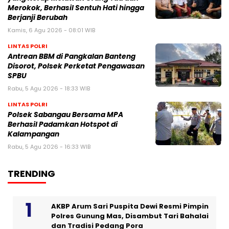
Merokok, Berhasil Sentuh Hati hingga
Berjanji Berubah
Kamis, 6 Agu 2026 - 08:01 WIB
LINTAS POLRI
Antrean BBM di Pangkalan Banteng
Disorot, Polsek Perketat Pengawasan
SPBU
Rabu, 5 Agu 2026 - 18:33 WIB
LINTAS POLRI
Polsek Sabangau Bersama MPA
Berhasil Padamkan Hotspot di
Kalampangan
Rabu, 5 Agu 2026 - 16:33 WIB
TRENDING
AKBP Arum Sari Puspita Dewi Resmi Pimpin
Polres Gunung Mas, Disambut Tari Bahalai
dan Tradisi Pedang Pora