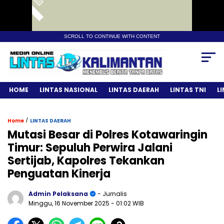
SCROLL TO CONTINUE WITH CONTENT
HOME
LINTAS NASIONAL
LINTAS DAERAH
LINTAS TNI
L
/
Home
LINTAS DAERAH
Mutasi Besar di Polres Kotawaringin
Timur: Sepuluh Perwira Jalani
Sertijab, Kapolres Tekankan
Penguatan Kinerja
Admin Pelaksana
- Jurnalis
Minggu, 16 November 2025
- 01:02 WIB