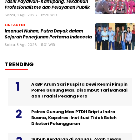
Tasik Payawan-Kamipang, Tekankan
Profesionalisme dan Pelayanan Publik
Sabtu, 8 Agu 2026 - 12:26 WIB
LINTAS TNI
Imanuel Nuhan, Putra Dayak dalam
Sejarah Penerjunan Pertama Indonesia
Sabtu, 8 Agu 2026 - 11:01 WIB
TRENDING
AKBP Arum Sari Puspita Dewi Resmi Pimpin
Polres Gunung Mas, Disambut Tari Bahalai
dan Tradisi Pedang Pora
Polres Gunung Mas PTDH Briptu Indra
Buana, Kapolres: Institusi Tidak Boleh
Dikotori Pelanggaran
Subuh Berdarah di Kapuas, Ayah Tewas