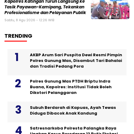
Kapolres Katingan Turun Langsung ke
Tasik Payawan-Kamipang, Tekankan
Profesionalisme dan Pelayanan Publik
Sabtu, 8 Agu 2026 - 12:26 WIB
TRENDING
AKBP Arum Sari Puspita Dewi Resmi Pimpin
Polres Gunung Mas, Disambut Tari Bahalai
dan Tradisi Pedang Pora
Polres Gunung Mas PTDH Briptu Indra
Buana, Kapolres: Institusi Tidak Boleh
Dikotori Pelanggaran
Subuh Berdarah di Kapuas, Ayah Tewas
Diduga Dibacok Anak Kandung
Satresnarkoba Polresta Palangka Raya
Ungkap Kasus Peredaran 12 Butir Ekstasi,