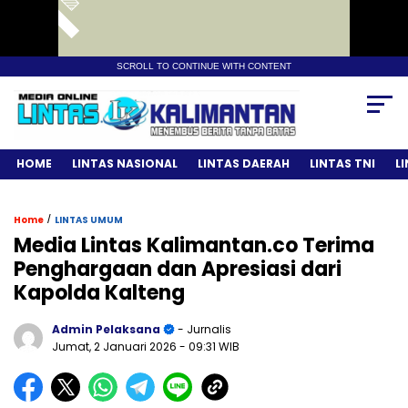
SCROLL TO CONTINUE WITH CONTENT
HOME
LINTAS NASIONAL
LINTAS DAERAH
LINTAS TNI
L
/
Home
LINTAS UMUM
Media Lintas Kalimantan.co Terima
Penghargaan dan Apresiasi dari
Kapolda Kalteng
Admin Pelaksana
- Jurnalis
Jumat, 2 Januari 2026
- 09:31 WIB