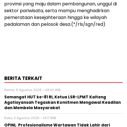
provinsi yang maju dalam pembangunan, unggul di
sektor pariwisata, serta mampu menghadirkan
pemerataan kesejahteraan hingga ke wilayah
pedalaman dan pelosok desa.(*/rls/sgn/red)
BERITA TERKAIT
Kamis, 6 Agustus 2026 - 08:33 WIB
Semangat HUT ke-81 RI, Ketua LSR-LPMT Kalteng
Agatisyansah Tegaskan Komitmen Mengawal Keadilan
dan Membela Masyarakat
Rabu, 5 Agustus 2026 - 14:17 WIB
OPINI, Profesionalisme Wartawan Tidak Lahir dari