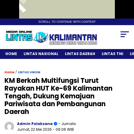
SCROLL TO CONTINUE WITH CONTENT
HOME
LINTAS NASIONAL
LINTAS DAERAH
LINTAS TNI
L
/
Home
LINTAS UMUM
KM Berkah Multifungsi Turut
Rayakan HUT Ke-69 Kalimantan
Tengah, Dukung Kemajuan
Pariwisata dan Pembangunan
Daerah
Admin Pelaksana
- Jurnalis
Jumat, 22 Mei 2026
- 09:06 WIB