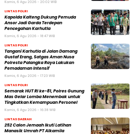
Kamis, 6 Agu 2026 - 20:02 WIB
LINTAS POLRI
Kapolda Kalteng Dukung Pemuda
Ansor Jadi Garda Terdepan
Pencegahan Karhutla
Kamis, 6 Agu 2026 - 18:47 WIB
LINTAS POLRI
Tangani Karhutla di Jalan Damang
Gustaf Erang, Satgas Aman Nusa
Polresta Palangka Raya Lakukan
Pemadaman Intensif
Kamis, 6 Agu 2026 - 17:23 WIB
LINTAS POLRI
Semarak HUT RI ke-81, Polres Gunung
Mas Gelar Lomba Menembak untuk
Tingkatkan Kemampuan Personel
Kamis, 6 Agu 2026 - 16:38 WIB
LINTAS DAERAH
252 Calon Jemaah Ikuti Latihan
Manasik Umrah PT Alkamila