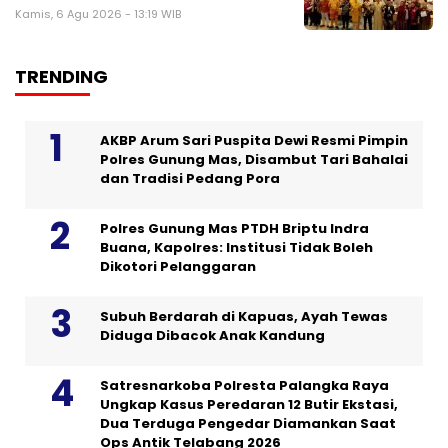
Kamis, 6 Agu 2026 - 13:19 WIB
TRENDING
AKBP Arum Sari Puspita Dewi Resmi Pimpin
Polres Gunung Mas, Disambut Tari Bahalai
dan Tradisi Pedang Pora
Polres Gunung Mas PTDH Briptu Indra
Buana, Kapolres: Institusi Tidak Boleh
Dikotori Pelanggaran
Subuh Berdarah di Kapuas, Ayah Tewas
Diduga Dibacok Anak Kandung
Satresnarkoba Polresta Palangka Raya
Ungkap Kasus Peredaran 12 Butir Ekstasi,
Dua Terduga Pengedar Diamankan Saat
Ops Antik Telabang 2026