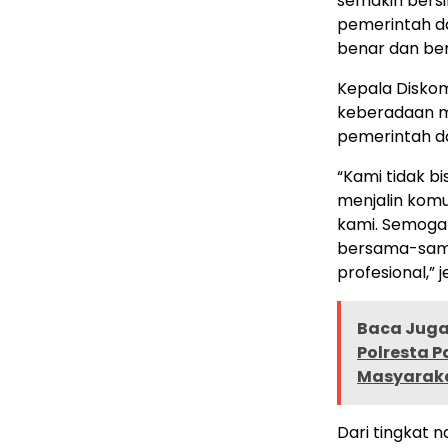
semakin bersi
pemerintah d
benar dan be
Kepala Diskom
keberadaan m
pemerintah d
“Kami tidak b
menjalin kom
kami. Semoga
bersama-sama
profesional,” j
Baca Juga 
Polresta 
Masyarak
Dari tingkat 