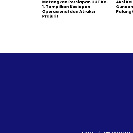
Matangkan Persiapan HUT Ke-
Aksi Ke
1, Tampilkan Kesiapan
Guncang
Operasional dan Atraksi
Palang
Prajurit