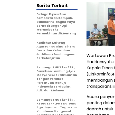
Berita Terkait
Diduga Dipicu Sisa
Pembakaran Sampah,
Damkar Palangka Raya
Berhasil Cegah Api
Merambat ke
Permukiman di Menteng
Kadishut Kalteng
Agustan Saining: Sinergi
Desa dan Kelurahan
Jadi Kunci Pembangunan
Wartawan Prof
Berkelanjutan
Hadriansyah,
Kepala Dinas K
Semangat HUT ke-81 RI,
Davidson Lambung Ajak
(DiskominfoSP
Masyarakat Kalimantan
Tengah Perkuat
membangun si
Persatuan Menuju
transparansi i
Indonesia Berdaulat,
Adil, dan Makmur
Acara penyer
Semangat HUT ke-81 RI,
penting dal
Ketua LSR-LPMT Kalteng
Agatisyansah Tegaskan
daerah untuk 
Komitmen Mengawal