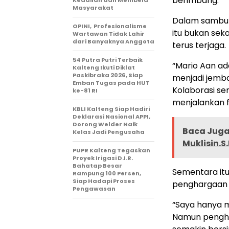
berimbang.
Keadilan dan Membela
Masyarakat
Dalam sambu
OPINI, Profesionalisme
itu bukan seka
Wartawan Tidak Lahir
dari Banyaknya Anggota
terus terjaga.
54 Putra Putri Terbaik
“Mario Aan ad
Kalteng Ikuti Diklat
Paskibraka 2026, Siap
menjadi jemba
Emban Tugas pada HUT
Kolaborasi se
ke-81 RI
menjalankan f
KBLI Kalteng Siap Hadiri
Deklarasi Nasional APPI,
Dorong Welder Naik
Baca Juga 
Kelas Jadi Pengusaha
Muklisin.S
PUPR Kalteng Tegaskan
Proyek Irigasi D.I.R.
Bahatap Besar
Sementara itu
Rampung 100 Persen,
Siap Hadapi Proses
penghargaan 
Pengawasan
“Saya hanya m
Namun pengha