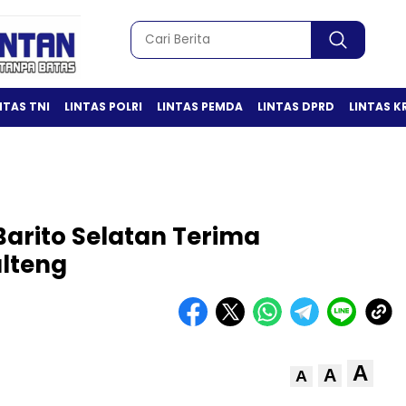
NTAS TNI
LINTAS POLRI
LINTAS PEMDA
LINTAS DPRD
LINTAS K
arito Selatan Terima
lteng
A
A
A