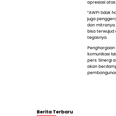
apresiasi ata
“AWPI tidak h
juga pengger
dan mitranya
bisa terwujud 
tegasnya.
Penghargaan i
komunikasi la
pers. Sinergi 
akan berdampa
pembangunan d
Berita Terbaru