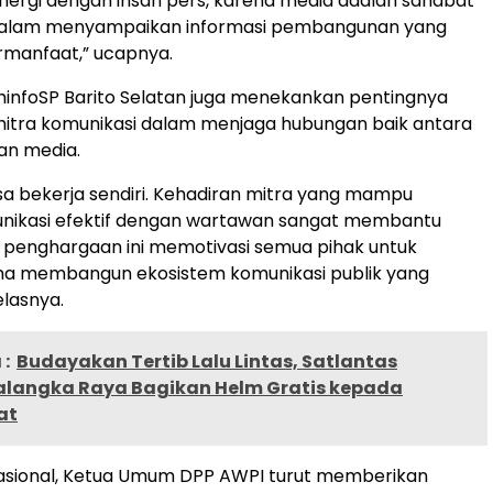
nergi dengan insan pers, karena media adalah sahabat
alam menyampaikan informasi pembangunan yang
rmanfaat,” ucapnya.
infoSP Barito Selatan juga menekankan pentingnya
itra komunikasi dalam menjaga hubungan baik antara
an media.
isa bekerja sendiri. Kehadiran mitra yang mampu
unikasi efektif dengan wartawan sangat membantu
 penghargaan ini memotivasi semua pihak untuk
 membangun ekosistem komunikasi publik yang
elasnya.
:
Budayakan Tertib Lalu Lintas, Satlantas
Palangka Raya Bagikan Helm Gratis kepada
at
nasional, Ketua Umum DPP AWPI turut memberikan