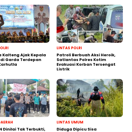
POLRI
LINTAS POLRI
 Kalteng Ajak Kepala
Patroli Berbuah Aksi Heroik,
adi Garda Terdepan
Satlantas Polres Kotim
Karhutla
Evakuasi Korban Tersengat
Listrik
DAERAH
LINTAS UMUM
N Dinilai Tak Terbukti,
Diduga Dipicu Sisa