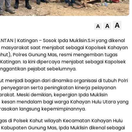
A
A
A
NTAN | Katingan – Sosok Ipda Muklisin.S.H yang dikenal
 masyarakat saat menjabat sebagai Kapolsek Kahayan
ahut), Polres Gunung Mas, resmi mengemban tugas
 Katingan. Ia kini dipercaya menjabat sebagai Kapolsek
nggantikan pejabat sebelumnya.
t menjadi bagian dari dinamika organisasi di tubuh Polri
 penyegaran serta peningkatan kinerja pelayanan
akat. Meski demikian, kepergian Ipda Muklisin
 kesan mendalam bagi warga Kahayan Hulu Utara yang
erasakan langsung kepemimpinannya.
as di Polsek Kahut wilayah Kecamatan Kahayan Hulu
 Kabupaten Gunung Mas, Ipda Muklisin dikenal sebagai