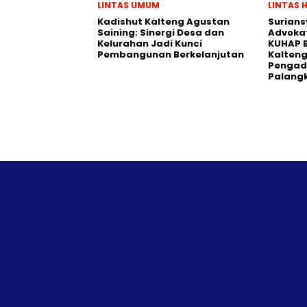
LINTAS UMUM
LINTAS 
Kadishut Kalteng Agustan
Surians
Saining: Sinergi Desa dan
Advokat
Kelurahan Jadi Kunci
KUHAP B
Pembangunan Berkelanjutan
Kalteng
Pengadi
Palang