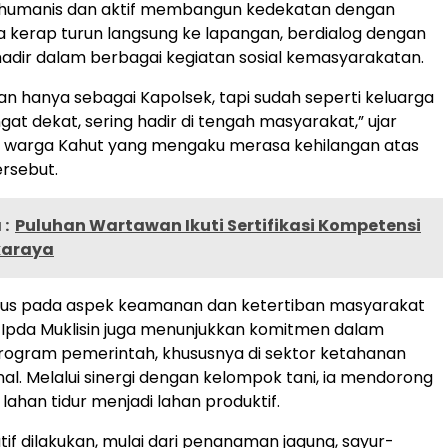
 humanis dan aktif membangun kedekatan dengan
a kerap turun langsung ke lapangan, berdialog dengan
hadir dalam berbagai kegiatan sosial kemasyarakatan.
kan hanya sebagai Kapolsek, tapi sudah seperti keluarga
gat dekat, sering hadir di tengah masyarakat,” ujar
g warga Kahut yang mengaku merasa kehilangan atas
rsebut.
:
Puluhan Wartawan Ikuti Sertifikasi Kompetensi
karaya
kus pada aspek keamanan dan ketertiban masyarakat
Ipda Muklisin juga menunjukkan komitmen dalam
ogram pemerintah, khususnya di sektor ketahanan
al. Melalui sinergi dengan kelompok tani, ia mendorong
ahan tidur menjadi lahan produktif.
atif dilakukan, mulai dari penanaman jagung, sayur-