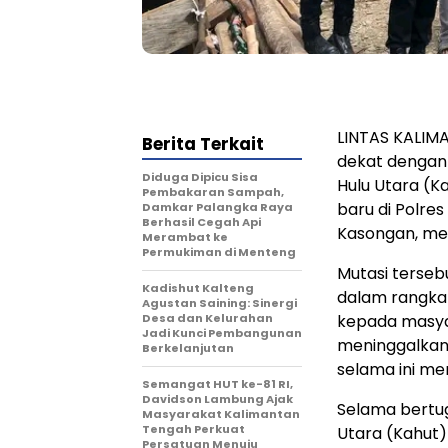
LINTAS KALIMA
Berita Terkait
dekat dengan
Diduga Dipicu Sisa
Hulu Utara (K
Pembakaran Sampah,
baru di Polres
Damkar Palangka Raya
Berhasil Cegah Api
Kasongan, me
Merambat ke
Permukiman di Menteng
Mutasi tersebu
Kadishut Kalteng
dalam rangka
Agustan Saining: Sinergi
Desa dan Kelurahan
kepada masyar
Jadi Kunci Pembangunan
meninggalkan
Berkelanjutan
selama ini m
Semangat HUT ke-81 RI,
Davidson Lambung Ajak
Selama bertug
Masyarakat Kalimantan
Tengah Perkuat
Utara (Kahut)
Persatuan Menuju