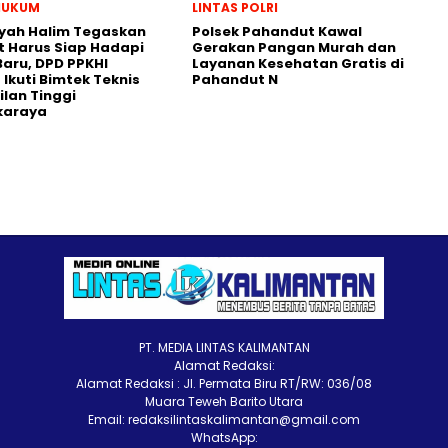
HUKUM
LINTAS POLRI
yah Halim Tegaskan
Polsek Pahandut Kawal
 Harus Siap Hadapi
Gerakan Pangan Murah dan
aru, DPD PPKHI
Layanan Kesehatan Gratis di
 Ikuti Bimtek Teknis
Pahandut N
lan Tinggi
karaya
PT. MEDIA LINTAS KALIMANTAN
Alamat Redaksi:
Alamat Redaksi : Jl. Permata Biru RT/RW: 036/08
Muara Teweh Barito Utara
Email: redaksilintaskalimantan@gmail.com
WhatsApp: