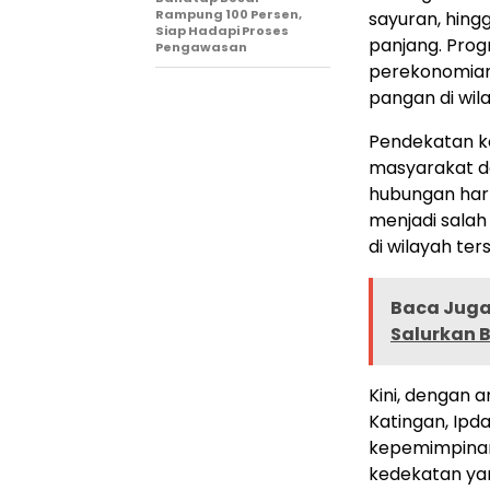
Rampung 100 Persen,
sayuran, hin
Siap Hadapi Proses
panjang. Pro
Pengawasan
perekonomian
pangan di wil
Pendekatan ko
masyarakat da
hubungan harm
menjadi salah
di wilayah ter
Baca Juga 
Salurkan 
Kini, dengan 
Katingan, Ipd
kepemimpinan
kedekatan ya