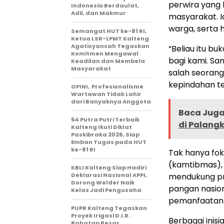
perwira yang
Indonesia Berdaulat,
Adil, dan Makmur
masyarakat. I
warga, serta 
Semangat HUT ke-81 RI,
Ketua LSR-LPMT Kalteng
Agatisyansah Tegaskan
“Beliau itu bu
Komitmen Mengawal
bagi kami. San
Keadilan dan Membela
Masyarakat
salah seoran
kepindahan te
OPINI, Profesionalisme
Wartawan Tidak Lahir
dari Banyaknya Anggota
Baca Juga 
54 Putra Putri Terbaik
di Palang
Kalteng Ikuti Diklat
Paskibraka 2026, Siap
Emban Tugas pada HUT
ke-81 RI
Tak hanya fo
(kamtibmas), 
KBLI Kalteng Siap Hadiri
Deklarasi Nasional APPI,
mendukung pr
Dorong Welder Naik
pangan nasion
Kelas Jadi Pengusaha
pemanfaatan l
PUPR Kalteng Tegaskan
Proyek Irigasi D.I.R.
Berbagai inisi
Bahatap Besar