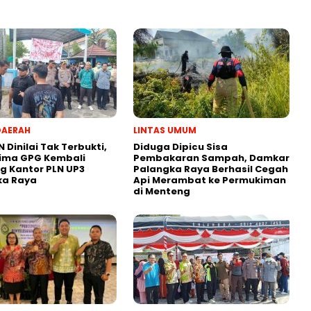
DAERAH
LINTAS UMUM
N Dinilai Tak Terbukti,
Diduga Dipicu Sisa
lima GPG Kembali
Pembakaran Sampah, Damkar
 Kantor PLN UP3
Palangka Raya Berhasil Cegah
ka Raya
Api Merambat ke Permukiman
di Menteng