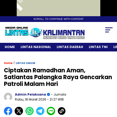
SCROLL TO CONTINUE WITH CONTENT
HOME
LINTAS NASIONAL
LINTAS DAERAH
LINTAS TNI
L
/
Home
LINTAS UMUM
Ciptakan Ramadhan Aman,
Satlantas Palangka Raya Gencarkan
Patroli Malam Hari
Admin Pelaksana
- Jurnalis
Rabu, 18 Maret 2026
- 21:27 WIB